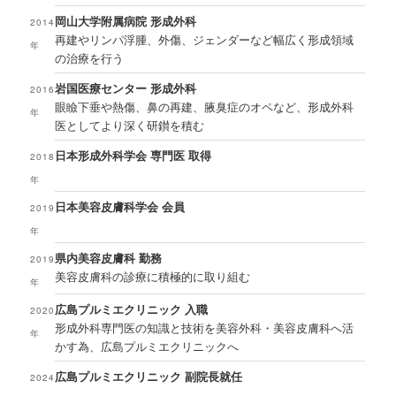
岡山大学附属病院 形成外科
2014
再建やリンパ浮腫、外傷、ジェンダーなど幅広く形成領域
年
の治療を行う
岩国医療センター 形成外科
2016
眼瞼下垂や熱傷、鼻の再建、腋臭症のオペなど、形成外科
年
医としてより深く研鑚を積む
日本形成外科学会 専門医 取得
2018
年
日本美容皮膚科学会 会員
2019
年
県内美容皮膚科 勤務
2019
美容皮膚科の診療に積極的に取り組む
年
広島プルミエクリニック 入職
2020
形成外科専門医の知識と技術を美容外科・美容皮膚科へ活
年
かす為、広島プルミエクリニックへ
広島プルミエクリニック 副院長就任
2024