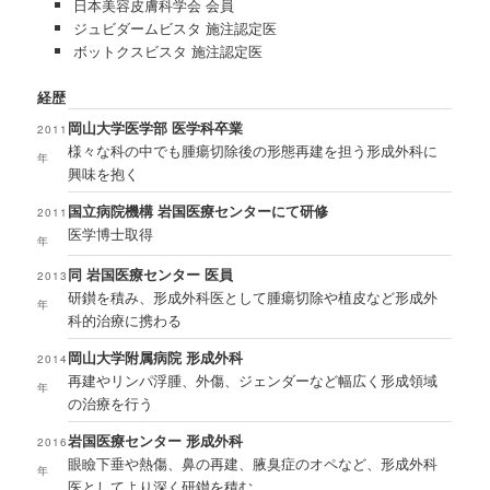
日本美容皮膚科学会 会員
ジュビダームビスタ 施注認定医
ボットクスビスタ 施注認定医
経歴
岡山大学医学部 医学科卒業
2011
様々な科の中でも腫瘍切除後の形態再建を担う形成外科に
年
興味を抱く
国立病院機構 岩国医療センターにて研修
2011
医学博士取得
年
同 岩国医療センター 医員
2013
研鑚を積み、形成外科医として腫瘍切除や植皮など形成外
年
科的治療に携わる
岡山大学附属病院 形成外科
2014
再建やリンパ浮腫、外傷、ジェンダーなど幅広く形成領域
年
の治療を行う
岩国医療センター 形成外科
2016
眼瞼下垂や熱傷、鼻の再建、腋臭症のオペなど、形成外科
年
医としてより深く研鑚を積む