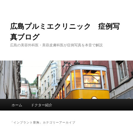
メ
サ
イ
ブ
ン
コ
コ
ン
広島プルミエクリニック 症例写
ン
テ
真ブログ
テ
ン
ン
ツ
広島の美容外科医・美容皮膚科医が症例写真を本音で解説
ツ
へ
へ
移
移
動
動
メ
ホーム
ドクター紹介
イ
ン
メ
「
インプラント豊胸
」カテゴリーアーカイブ
ニ