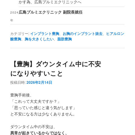
かす為、広島プルミエクリニックへ
広島プルミエクリニック 副院長就任
2024
年
カテゴリー:
インプラント豊胸
、
お胸のインプラント抜去
、
ヒアルロン
酸豊胸
、
胸を大きくしたい
、
脂肪豊胸
【豊胸】ダウンタイム中に不安
になりやすいこと
投稿日時:
2026年2月14日
豊胸手術後、
「これって大丈夫ですか？」
「思っていた感じと違う気がします」
と不安になる方は少なくありません。
ダウンタイム中の不安は、
異常が起きているからではなく、