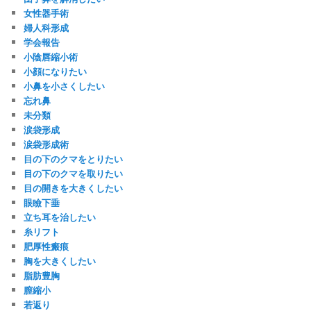
女性器手術
婦人科形成
学会報告
小陰唇縮小術
小顔になりたい
小鼻を小さくしたい
忘れ鼻
未分類
涙袋形成
涙袋形成術
目の下のクマをとりたい
目の下のクマを取りたい
目の開きを大きくしたい
眼瞼下垂
立ち耳を治したい
糸リフト
肥厚性瘢痕
胸を大きくしたい
脂肪豊胸
膣縮小
若返り