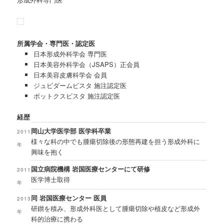
所属学会・専門医・認定医
日本形成外科学会 専門医
日本美容外科学会（JSAPS）正会員
日本美容皮膚科学会 会員
ジュビダームビスタ 施注認定医
ボットクスビスタ 施注認定医
経歴
岡山大学医学部 医学科卒業
2011
様々な科の中でも腫瘍切除後の形態再建を担う形成外科に
年
興味を抱く
国立病院機構 岩国医療センターにて研修
2011
医学博士取得
年
同 岩国医療センター 医員
2013
研鑚を積み、形成外科医として腫瘍切除や植皮など形成外
年
科的治療に携わる