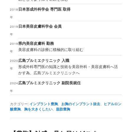
日本形成外科学会 専門医 取得
2018
年
日本美容皮膚科学会 会員
2019
年
県内美容皮膚科 勤務
2019
美容皮膚科の診療に積極的に取り組む
年
広島プルミエクリニック 入職
2020
形成外科専門医の知識と技術を美容外科・美容皮膚科へ活
年
かす為、広島プルミエクリニックへ
広島プルミエクリニック 副院長就任
2024
年
カテゴリー:
インプラント豊胸
、
お胸のインプラント抜去
、
ヒアルロン
酸豊胸
、
胸を大きくしたい
、
脂肪豊胸