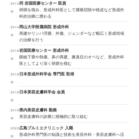
同 岩国医療センター 医員
2013
研鑚を積み、形成外科医として腫瘍切除や植皮など形成外
年
科的治療に携わる
岡山大学附属病院 形成外科
2014
再建やリンパ浮腫、外傷、ジェンダーなど幅広く形成領域
年
の治療を行う
岩国医療センター 形成外科
2016
眼瞼下垂や熱傷、鼻の再建、腋臭症のオペなど、形成外科
年
医としてより深く研鑚を積む
日本形成外科学会 専門医 取得
2018
年
日本美容皮膚科学会 会員
2019
年
県内美容皮膚科 勤務
2019
美容皮膚科の診療に積極的に取り組む
年
広島プルミエクリニック 入職
2020
形成外科専門医の知識と技術を美容外科・美容皮膚科へ活
年