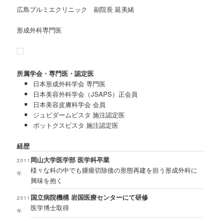
広島プルミエクリニック 副院長 延美緒
形成外科専門医
所属学会・専門医・認定医
日本形成外科学会 専門医
日本美容外科学会（JSAPS）正会員
日本美容皮膚科学会 会員
ジュビダームビスタ 施注認定医
ボットクスビスタ 施注認定医
経歴
岡山大学医学部 医学科卒業
2011
様々な科の中でも腫瘍切除後の形態再建を担う形成外科に
年
興味を抱く
国立病院機構 岩国医療センターにて研修
2011
医学博士取得
年