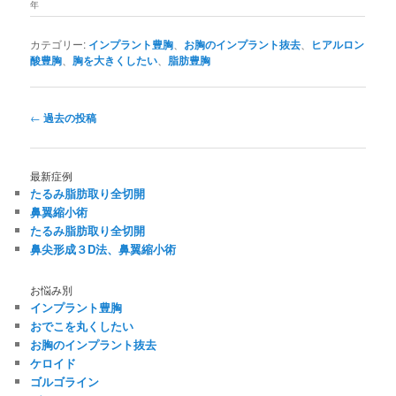
年
カテゴリー:
インプラント豊胸
、
お胸のインプラント抜去
、
ヒアルロン
酸豊胸
、
胸を大きくしたい
、
脂肪豊胸
投
←
過去の投稿
稿
ナ
ビ
最新症例
ゲ
たるみ脂肪取り全切開
ー
鼻翼縮小術
シ
たるみ脂肪取り全切開
ョ
鼻尖形成３D法、鼻翼縮小術
ン
お悩み別
インプラント豊胸
おでこを丸くしたい
お胸のインプラント抜去
ケロイド
ゴルゴライン