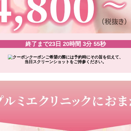
終了まで
23
日
20
時間
3
分
54
秒
クーポンご希望の際には予約時にその旨を伝えて、
当日スクリーンショットをご持参ください。