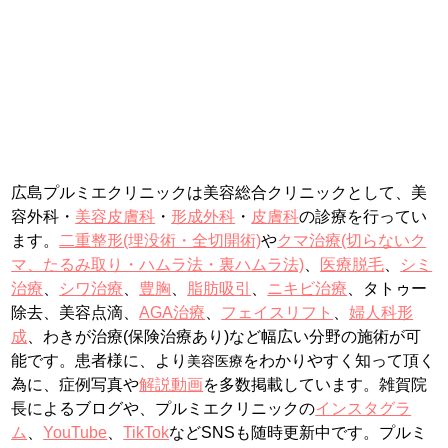
広島プルミエクリニックは美容総合クリニックとして、美
容外科・
美容皮膚科
・
形成外科
・
皮膚科
の診療を行ってい
ます。
二重整形(埋没術・全切開術)
や
クマ治療(切らないク
マ、たるみ取り・ハムラ法・裏ハムラ法)
、
医療脱毛
、
シミ
治療
、
シワ治療
、
豊胸
、
脂肪吸引
、
ニキビ治療
、タトゥー
除去、美容点滴、
AGA治療
、
フェイスリフト
、
婦人科形
成
、わきが治療(保険治療あり)など幅広い分野の施術が可
能です。
患者様に、より
をわかりやすく知って頂く
美容医療
為に、症例写真や
解説動画
を多数掲載しています。
雑賀院
長によるブログや、プルミエクリニックの
インスタグラ
ム
、
YouTube
、
TikTok
などSNSも随時更新中です。プルミ