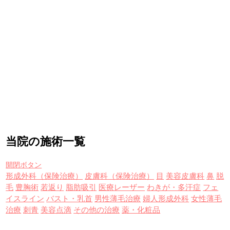
当院の施術一覧
開閉ボタン
形成外科（保険治療）
皮膚科（保険治療）
目
美容皮膚科
鼻
脱
毛
豊胸術
若返り
脂肪吸引
医療レーザー
わきが・多汗症
フェ
イスライン
バスト・乳首
男性薄毛治療
婦人形成外科
女性薄毛
治療
刺青
美容点滴
その他の治療
薬・化粧品