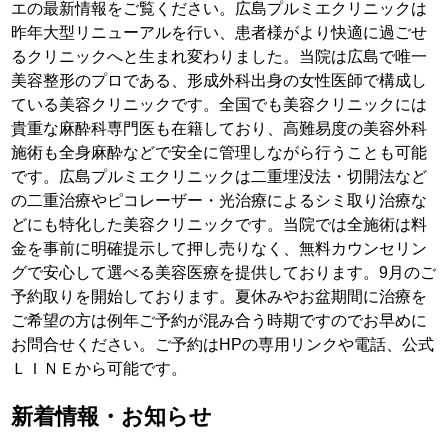
エの最新情報をご覧ください。広島プルミエクリニックは
昨年大型リニューアルを行い、患者様がより快適に過ごせ
るクリニックへと生まれ変わりました。当院は広島で唯一
美容整形のプロである、形成外科出身の女性医師で構成し
ている美容クリニックです。
全国でも美容クリニックには
貴重な麻酔科専門医も在籍しており、高難易度の美容外科
施術も全身麻酔などで安全に管理しながら行うことも可能
です。広島プルミエクリニックは二重埋没法・切開法など
の二重治療やピコレーザー・光治療によるシミ取り治療な
どにも特化した美容クリニックです。当院では全施術は料
金を事前に明確提示して押し売りなく、無料カウンセリン
グで安心して選べる美容医療を提供しております。
9月のご
予約取りを開始しております。夏休みやお盆期間に治療を
ご希望の方は例年ご予約が混み合う時期ですのでお早めに
お問合せください。ご予約はHPの専用リンクや電話、公式
ＬＩＮＥから可能です。
新着情報・お知らせ