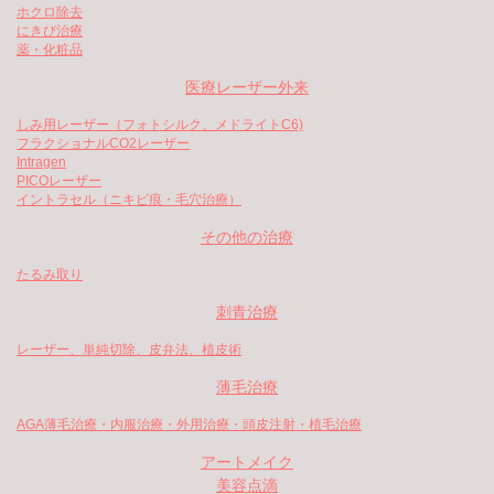
ホクロ除去
にきび治療
薬・化粧品
医療レーザー外来
しみ用レーザー（フォトシルク、メドライトC6)
フラクショナルCO2レーザー
Intragen
PICOレーザー
イントラセル（ニキビ痕・毛穴治療）
その他の治療
たるみ取り
刺青治療
レーザー、単純切除、皮弁法、植皮術
薄毛治療
AGA薄毛治療・内服治療・外用治療・頭皮注射・植毛治療
アートメイク
美容点滴