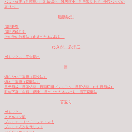
バスト修正（乳頭縮小、乳輪縮小、乳房縮小、乳房吊り上げ、他院バッグの
取り出し
脂肪吸引
脂肪吸引
脂肪溶解注射
その他の治療法（皮膚のたるみ取り）
わきが、多汗症
ボトックス、完全摘出
目
切らない二重術（埋没法）
切る二重術（切開法）
目元形成（目頭切開、目頭切開プレミアム、目尻切開、たれ目形成）
眼瞼下垂（自費、保険） 目の上のたるみとり・眉下切開法
若返り
ボトックス
ヒアルロン酸
プルミエ・リッチ・フェイス法
プルミエ式次世代リフト