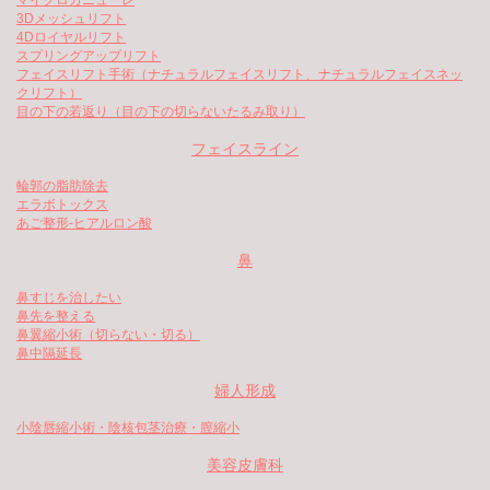
マイクロカニューレ
3Dメッシュリフト
4Dロイヤルリフト
スプリングアップリフト
フェイスリフト手術（ナチュラルフェイスリフト、ナチュラルフェイスネッ
クリフト）
目の下の若返り（目の下の切らないたるみ取り）
フェイスライン
輪郭の脂肪除去
エラボトックス
あご整形-ヒアルロン酸
鼻
鼻すじを治したい
鼻先を整える
鼻翼縮小術（切らない・切る）
鼻中隔延長
婦人形成
小陰唇縮小術・陰核包茎治療・膣縮小
美容皮膚科