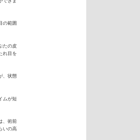
ができま
目の範囲
ぶたの皮
たれ目を
が、状態
イムが短
は、術前
らいの高