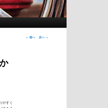
投
←
前へ
次へ
→
稿
ナ
ビ
か
ゲ
ー
シ
ョ
ン
れやすく