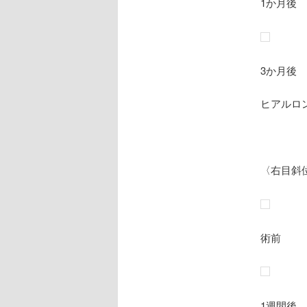
1か月後
3か月後
ヒアルロ
〈右目斜
術前
1週間後