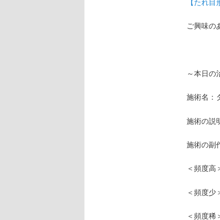
【たれ目
ご興味の
～本日の
施術名：
施術の説
施術の副
＜頻度高
＜頻度少
＜頻度稀