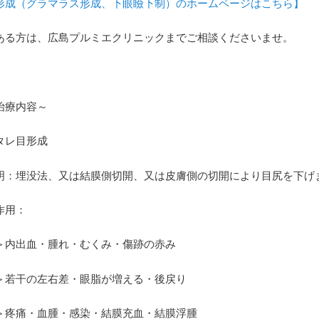
形成（グラマラス形成、下眼瞼下制）のホームページはこちら】
ある方は、広島プルミエクリニックまでご相談くださいませ。
治療内容～
タレ目形成
明：埋没法、又は結膜側切開、又は皮膚側の切開により目尻を下げ
作用：
＞内出血・腫れ・むくみ・傷跡の赤み
＞若干の左右差・眼脂が増える・後戻り
＞疼痛・血腫・感染・結膜充血・結膜浮腫