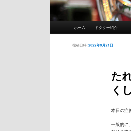
メ
ホーム
ドクター紹介
イ
ン
メ
投稿日時:
2022年9月21日
ニ
ュ
ー
た
く
本日の症
一般的に