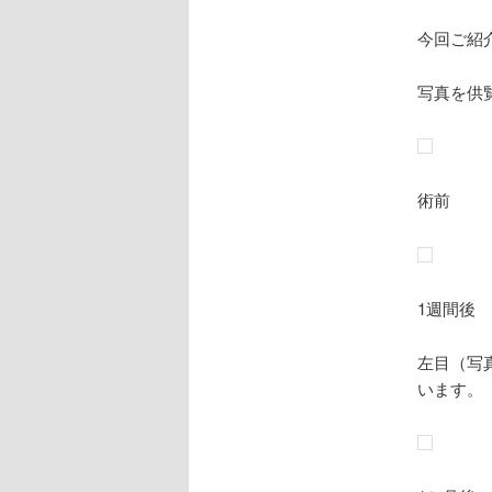
今回ご紹
写真を供
術前
1週間後
左目（写
います。