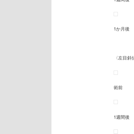
1か月後
〈左目斜
術前
1週間後