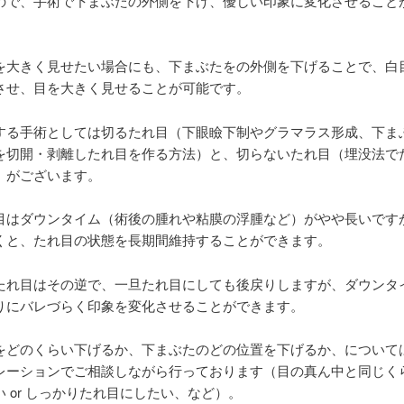
ので、手術で下まぶたの外側を下げ、優しい印象に変化させること
を大きく見せたい場合にも、下まぶたをの外側を下げることで、白
させ、目を大きく見せることが可能です。
する手術としては切るたれ目（下眼瞼下制やグラマラス形成、下ま
を切開・剥離したれ目を作る方法）と、切らないたれ目（埋没法で
）がございます。
目はダウンタイム（術後の腫れや粘膜の浮腫など）がやや長いです
くと、たれ目の状態を長期間維持することができます。
たれ目はその逆で、一旦たれ目にしても後戻りしますが、ダウンタ
りにバレづらく印象を変化させることができます。
をどのくらい下げるか、下まぶたのどの位置を下げるか、について
レーションでご相談しながら行っております（目の真ん中と同じく
 or しっかりたれ目にしたい、など）。