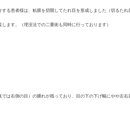
介する患者様は、粘膜を切開してたれ目を形成しました（切るたれ
覧します。（埋没法での二重術も同時に行っております）
真では右側の目）の腫れが残っており、目の下の下げ幅にやや左右