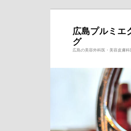
メ
イ
ン
広島プルミエ
コ
グ
ン
テ
広島の美容外科医・美容皮膚科
ン
ツ
へ
移
動