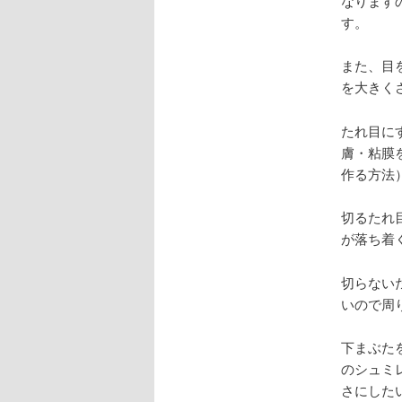
なります
す。
また、目
を大きく
たれ目に
膚・粘膜
作る方法
切るたれ
が落ち着
切らない
いので周
下まぶた
のシュミ
さにしたい