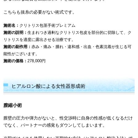
こちらも抜糸の必要がない術式です。
施術名：
クリトリス包茎手術プレミアム
施術の説明：
生まれつき過剰なクリトリス包皮を部分的に切除して、ク
リトリスを適度に露出させる治療です。
施術の副作用：
赤み・痛み・腫れ・違和感・出血・色素沈着が生じる可
能性がございます。
施術の価格：
278,000円
ヒアルロン酸による女性器形成術
膣縮小術
膣壁の圧力や弾力がないと、性交渉時に自身の性感が低くなるだけ
でなく、パートナーの感覚もダウンしてしまいます。