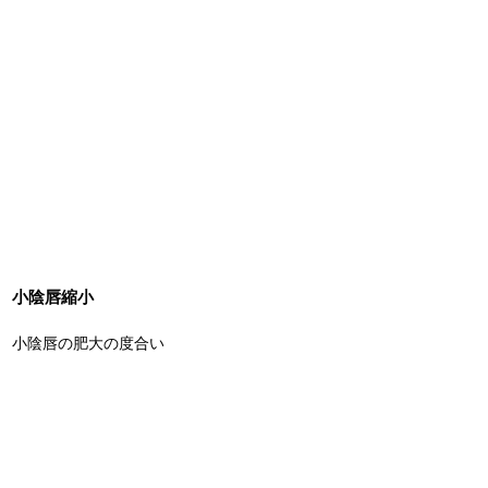
小陰唇縮小
小陰唇の肥大の度合い