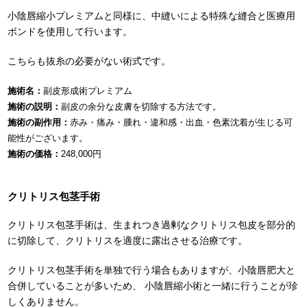
小陰唇縮小プレミアムと同様に、中縫いによる特殊な縫合と医療用
ボンドを使用して行います。
こちらも抜糸の必要がない術式です。
施術名：
副皮形成術プレミアム
施術の説明：
副皮の余分な皮膚を切除する方法です。
施術の副作用：
赤み・痛み・腫れ・違和感・出血・色素沈着が生じる可
能性がございます。
施術の価格：
248,000円
クリトリス包茎手術
クリトリス包茎手術は、生まれつき過剰なクリトリス包皮を部分的
に切除して、クリトリスを適度に露出させる治療です。
クリトリス包茎手術を単独で行う場合もありますが、小陰唇肥大と
合併していることが多いため、 小陰唇縮小術と一緒に行うことが珍
しくありません。