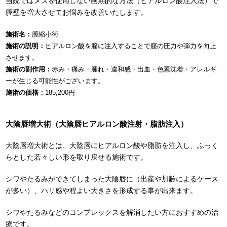
当院ではメスを使用しない画期的な方法（ヒアルロン酸注入法）で
膣壁を増大させてお悩みを改善いたします。
施術名：
膣縮小術
施術の説明：
ヒアルロン酸を膣に注入することで膣の圧力や弾力を向上
させます。
施術の副作用：
赤み・痛み・腫れ・違和感・出血・色素沈着・アレルギ
ーが生じる可能性がございます。
施術の価格：
185,200円
大陰唇増大術（大陰唇ヒアルロン酸注射・脂肪注入）
大陰唇増大術とは、大陰唇にヒアルロン酸や脂肪を注入し、ふっく
らとした若々しい形を取り戻せる施術です。
シワやたるみができてしまった大陰唇に（出産や加齢によるケース
が多い）、ハリ感や程よい大きさを形成する事が出来ます。
シワやたるみなどのコンプレックスを解消したい方におすすめの治
療です。