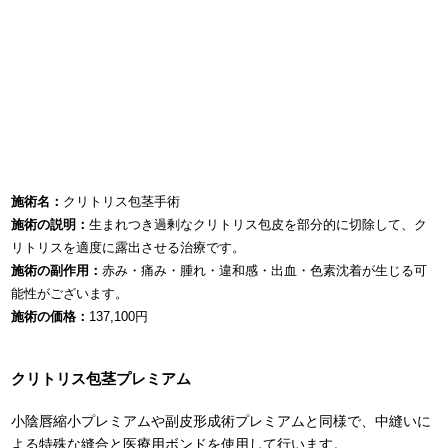
施術名：
クリトリス包茎手術
施術の説明：
生まれつき過剰なクリトリス包皮を部分的に切除して、ク
リトリスを適度に露出させる治療です。
施術の副作用：
赤み・痛み・腫れ・違和感・出血・色素沈着が生じる可
能性がございます。
施術の価格：
137,100円
クリトリス包茎プレミアム
小陰唇縮小プレミアムや副皮形成術プレミアムと同様で、中縫いに
よる特殊な縫合と医療用ボンドを使用して行います。