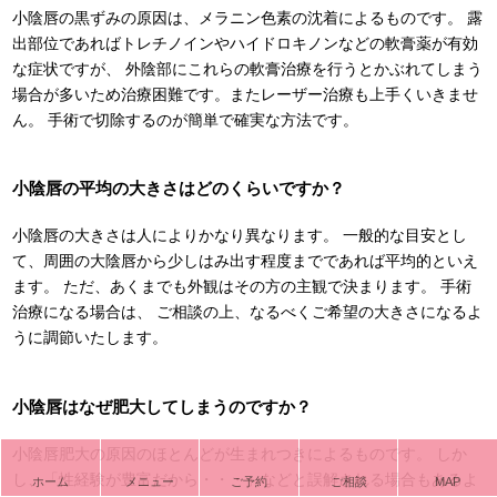
小陰唇の黒ずみの原因は、メラニン色素の沈着によるものです。 露
出部位であればトレチノインやハイドロキノンなどの軟膏薬が有効
な症状ですが、 外陰部にこれらの軟膏治療を行うとかぶれてしまう
場合が多いため治療困難です。またレーザー治療も上手くいきませ
ん。 手術で切除するのが簡単で確実な方法です。
小陰唇の平均の大きさはどのくらいですか？
小陰唇の大きさは人によりかなり異なります。 一般的な目安とし
て、周囲の大陰唇から少しはみ出す程度までであれば平均的といえ
ます。 ただ、あくまでも外観はその方の主観で決まります。 手術
治療になる場合は、 ご相談の上、なるべくご希望の大きさになるよ
うに調節いたします。
小陰唇はなぜ肥大してしまうのですか？
小陰唇肥大の原因のほとんどが生まれつきによるものです。 しか
し、「性経験が豊富だから・・・」などと誤解される場合もあるよ
ホーム
メニュー
ご予約
ご相談
MAP