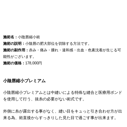
施術名：
小陰唇縮小術
施術の説明：
小陰唇の肥大部位を切除する方法です。
施術の副作用：
赤み・痛み・腫れ・違和感・出血・色素沈着が生じる可
能性がございます。
施術の価格：
178,000円
小陰唇縮小プレミアム
小陰唇縮小プレミアムとは中縫いによる特殊な縫合と医療用ボンド
を使用して行う、抜糸の必要がない術式です。
外側に糸が露出する事がなく、縫い目をキュっと引き合わせ方が出
来る為、術直後からすっきりした見た目で過ごす事が出来ます。