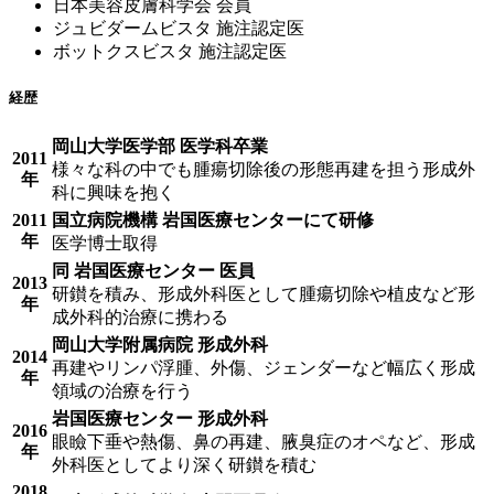
日本美容皮膚科学会 会員
ジュビダームビスタ 施注認定医
ボットクスビスタ 施注認定医
経歴
岡山大学医学部 医学科卒業
2011
様々な科の中でも腫瘍切除後の形態再建を担う形成外
年
科に興味を抱く
2011
国立病院機構 岩国医療センターにて研修
年
医学博士取得
同 岩国医療センター 医員
2013
研鑚を積み、形成外科医として腫瘍切除や植皮など形
年
成外科的治療に携わる
岡山大学附属病院 形成外科
2014
再建やリンパ浮腫、外傷、ジェンダーなど幅広く形成
年
領域の治療を行う
岩国医療センター 形成外科
2016
眼瞼下垂や熱傷、鼻の再建、腋臭症のオペなど、形成
年
外科医としてより深く研鑚を積む
2018