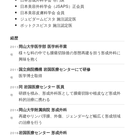
日本美容外科学会（JSAPS）正会員
日本美容皮膚科学会 会員
ジュビダームビスタ 施注認定医
ボットクスビスタ 施注認定医
経歴
岡山大学医学部 医学科卒業
2011
様々な科の中でも腫瘍切除後の形態再建を担う形成外科に
年
興味を抱く
国立病院機構 岩国医療センターにて研修
2011
医学博士取得
年
同 岩国医療センター 医員
2013
研鑚を積み、形成外科医として腫瘍切除や植皮など形成外
年
科的治療に携わる
岡山大学附属病院 形成外科
2014
再建やリンパ浮腫、外傷、ジェンダーなど幅広く形成領域
年
の治療を行う
岩国医療センター 形成外科
2016