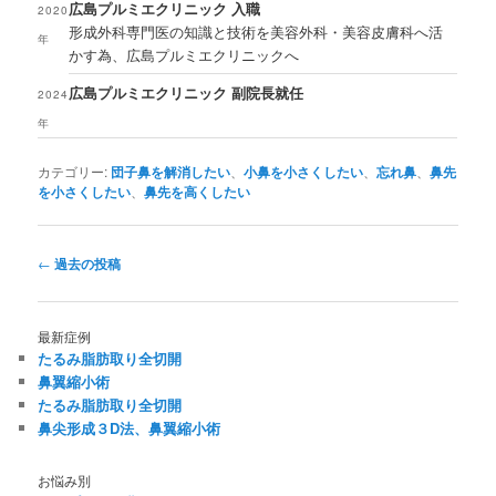
広島プルミエクリニック 入職
2020
形成外科専門医の知識と技術を美容外科・美容皮膚科へ活
年
かす為、広島プルミエクリニックへ
広島プルミエクリニック 副院長就任
2024
年
カテゴリー:
団子鼻を解消したい
、
小鼻を小さくしたい
、
忘れ鼻
、
鼻先
を小さくしたい
、
鼻先を高くしたい
投
←
過去の投稿
稿
ナ
ビ
最新症例
ゲ
たるみ脂肪取り全切開
ー
鼻翼縮小術
シ
たるみ脂肪取り全切開
ョ
鼻尖形成３D法、鼻翼縮小術
ン
お悩み別