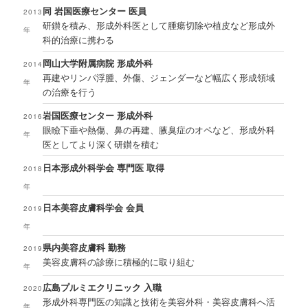
同 岩国医療センター 医員
2013
研鑚を積み、形成外科医として腫瘍切除や植皮など形成外
年
科的治療に携わる
岡山大学附属病院 形成外科
2014
再建やリンパ浮腫、外傷、ジェンダーなど幅広く形成領域
年
の治療を行う
岩国医療センター 形成外科
2016
眼瞼下垂や熱傷、鼻の再建、腋臭症のオペなど、形成外科
年
医としてより深く研鑚を積む
日本形成外科学会 専門医 取得
2018
年
日本美容皮膚科学会 会員
2019
年
県内美容皮膚科 勤務
2019
美容皮膚科の診療に積極的に取り組む
年
広島プルミエクリニック 入職
2020
形成外科専門医の知識と技術を美容外科・美容皮膚科へ活
年