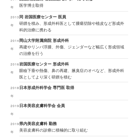
医学博士取得
年
同 岩国医療センター 医員
2013
研鑚を積み、形成外科医として腫瘍切除や植皮など形成外
年
科的治療に携わる
岡山大学附属病院 形成外科
2014
再建やリンパ浮腫、外傷、ジェンダーなど幅広く形成領域
年
の治療を行う
岩国医療センター 形成外科
2016
眼瞼下垂や熱傷、鼻の再建、腋臭症のオペなど、形成外科
年
医としてより深く研鑚を積む
日本形成外科学会 専門医 取得
2018
年
日本美容皮膚科学会 会員
2019
年
県内美容皮膚科 勤務
2019
美容皮膚科の診療に積極的に取り組む
年