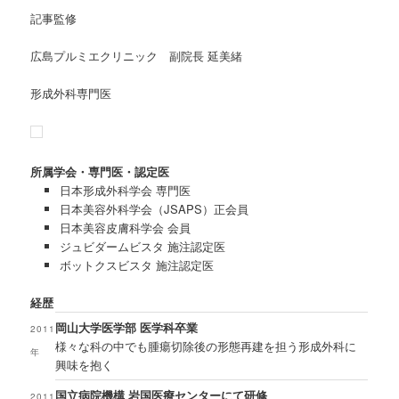
記事監修
広島プルミエクリニック 副院長 延美緒
形成外科専門医
所属学会・専門医・認定医
日本形成外科学会 専門医
日本美容外科学会（JSAPS）正会員
日本美容皮膚科学会 会員
ジュビダームビスタ 施注認定医
ボットクスビスタ 施注認定医
経歴
岡山大学医学部 医学科卒業
2011
様々な科の中でも腫瘍切除後の形態再建を担う形成外科に
年
興味を抱く
国立病院機構 岩国医療センターにて研修
2011