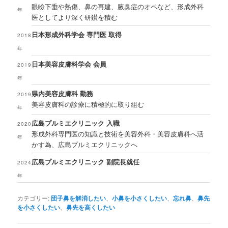
眼瞼下垂や熱傷、鼻の再建、腋臭症のオペなど、形成外科
年
医としてより深く研鑚を積む
日本形成外科学会 専門医 取得
2018
年
日本美容皮膚科学会 会員
2019
年
県内美容皮膚科 勤務
2019
美容皮膚科の診療に積極的に取り組む
年
広島プルミエクリニック 入職
2020
形成外科専門医の知識と技術を美容外科・美容皮膚科へ活
年
かす為、広島プルミエクリニックへ
広島プルミエクリニック 副院長就任
2024
年
カテゴリー:
団子鼻を解消したい
、
小鼻を小さくしたい
、
忘れ鼻
、
鼻先
を小さくしたい
、
鼻先を高くしたい