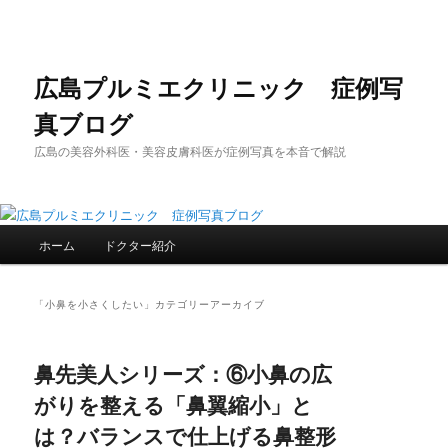
メ
サ
イ
ブ
ン
コ
コ
ン
広島プルミエクリニック 症例写
ン
テ
真ブログ
テ
ン
ン
ツ
広島の美容外科医・美容皮膚科医が症例写真を本音で解説
ツ
へ
へ
移
移
動
動
メ
ホーム
ドクター紹介
イ
ン
メ
「
小鼻を小さくしたい
」カテゴリーアーカイブ
ニ
ュ
ー
鼻先美人シリーズ：⑥小鼻の広
がりを整える「鼻翼縮小」と
は？バランスで仕上げる鼻整形