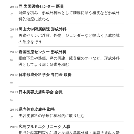
同 岩国医療センター 医員
2013
研鑚を積み、形成外科医として腫瘍切除や植皮など形成外
年
科的治療に携わる
岡山大学附属病院 形成外科
2014
再建やリンパ浮腫、外傷、ジェンダーなど幅広く形成領域
年
の治療を行う
岩国医療センター 形成外科
2016
眼瞼下垂や熱傷、鼻の再建、腋臭症のオペなど、形成外科
年
医としてより深く研鑚を積む
日本形成外科学会 専門医 取得
2018
年
日本美容皮膚科学会 会員
2019
年
県内美容皮膚科 勤務
2019
美容皮膚科の診療に積極的に取り組む
年
広島プルミエクリニック 入職
2020
形成外科専門医の知識と技術を美容外科・美容皮膚科へ活