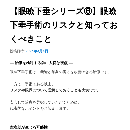
ュ
ナ
ー
ビ
【眼瞼下垂シリーズ⑥】眼瞼
ゲ
ー
下垂手術のリスクと知ってお
シ
ョ
くべきこと
ン
投稿日時:
2026年3月6日
― 治療を検討する前に大切な視点 ―
眼瞼下垂手術は、機能と印象の両方を改善できる治療です。
一方で、手術である以上、
リスクや限界について理解しておくことも大切です。
安心して治療を選択していただくために、
代表的なポイントをお伝えします。
左右差が生じる可能性