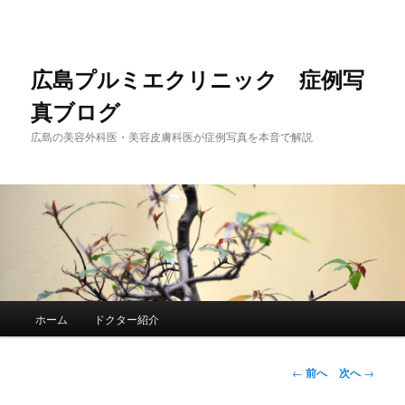
メ
イ
ン
コ
広島プルミエクリニック 症例写
ン
真ブログ
テ
ン
広島の美容外科医・美容皮膚科医が症例写真を本音で解説
ツ
へ
移
動
メ
ホーム
ドクター紹介
イ
ン
メ
投
←
前へ
次へ
→
ニ
稿