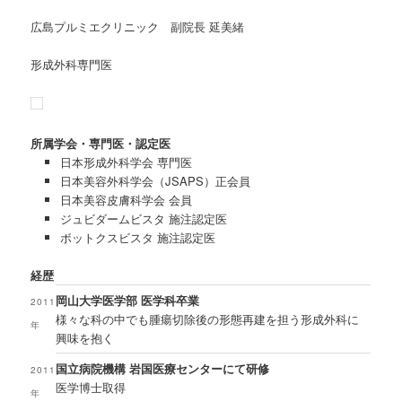
広島プルミエクリニック 副院長 延美緒
形成外科専門医
所属学会・専門医・認定医
日本形成外科学会 専門医
日本美容外科学会（JSAPS）正会員
日本美容皮膚科学会 会員
ジュビダームビスタ 施注認定医
ボットクスビスタ 施注認定医
経歴
岡山大学医学部 医学科卒業
2011
様々な科の中でも腫瘍切除後の形態再建を担う形成外科に
年
興味を抱く
国立病院機構 岩国医療センターにて研修
2011
医学博士取得
年