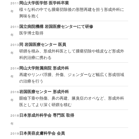
岡山大学医学部 医学科卒業
2011
様々な科の中でも腫瘍切除後の形態再建を担う形成外科に
年
興味を抱く
国立病院機構 岩国医療センターにて研修
2011
医学博士取得
年
同 岩国医療センター 医員
2013
研鑚を積み、形成外科医として腫瘍切除や植皮など形成外
年
科的治療に携わる
岡山大学附属病院 形成外科
2014
再建やリンパ浮腫、外傷、ジェンダーなど幅広く形成領域
年
の治療を行う
岩国医療センター 形成外科
2016
眼瞼下垂や熱傷、鼻の再建、腋臭症のオペなど、形成外科
年
医としてより深く研鑚を積む
日本形成外科学会 専門医 取得
2018
年
日本美容皮膚科学会 会員
2019