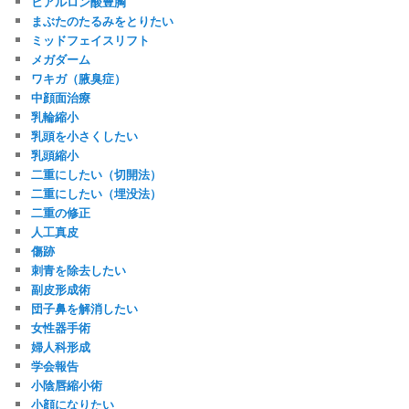
ヒアルロン酸豊胸
まぶたのたるみをとりたい
ミッドフェイスリフト
メガダーム
ワキガ（腋臭症）
中顔面治療
乳輪縮小
乳頭を小さくしたい
乳頭縮小
二重にしたい（切開法）
二重にしたい（埋没法）
二重の修正
人工真皮
傷跡
刺青を除去したい
副皮形成術
団子鼻を解消したい
女性器手術
婦人科形成
学会報告
小陰唇縮小術
小顔になりたい