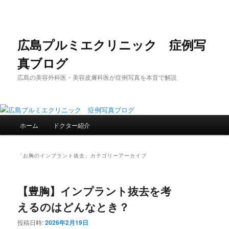
メ
サ
イ
ブ
ン
コ
コ
ン
広島プルミエクリニック 症例写
ン
テ
真ブログ
テ
ン
ン
ツ
広島の美容外科医・美容皮膚科医が症例写真を本音で解説
ツ
へ
へ
移
移
動
動
メ
ホーム
ドクター紹介
イ
ン
メ
「
お胸のインプラント抜去
」カテゴリーアーカイブ
ニ
ュ
ー
【豊胸】インプラント抜去を考
えるのはどんなとき？
投稿日時:
2026年2月19日