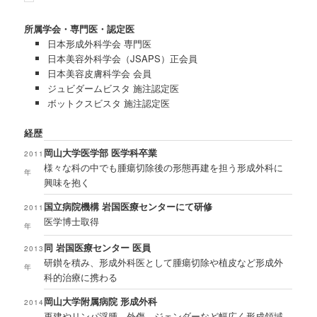
所属学会・専門医・認定医
日本形成外科学会 専門医
日本美容外科学会（JSAPS）正会員
日本美容皮膚科学会 会員
ジュビダームビスタ 施注認定医
ボットクスビスタ 施注認定医
経歴
岡山大学医学部 医学科卒業
2011
様々な科の中でも腫瘍切除後の形態再建を担う形成外科に
年
興味を抱く
国立病院機構 岩国医療センターにて研修
2011
医学博士取得
年
同 岩国医療センター 医員
2013
研鑚を積み、形成外科医として腫瘍切除や植皮など形成外
年
科的治療に携わる
岡山大学附属病院 形成外科
2014
再建やリンパ浮腫、外傷、ジェンダーなど幅広く形成領域