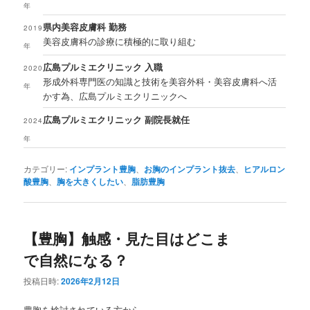
年
県内美容皮膚科 勤務
2019
美容皮膚科の診療に積極的に取り組む
年
広島プルミエクリニック 入職
2020
形成外科専門医の知識と技術を美容外科・美容皮膚科へ活
年
かす為、広島プルミエクリニックへ
広島プルミエクリニック 副院長就任
2024
年
カテゴリー:
インプラント豊胸
、
お胸のインプラント抜去
、
ヒアルロン
酸豊胸
、
胸を大きくしたい
、
脂肪豊胸
【豊胸】触感・見た目はどこま
で自然になる？
投稿日時:
2026年2月12日
豊胸を検討されている方から、