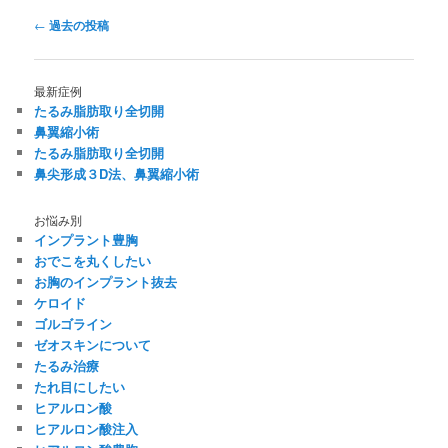
投
←
過去の投稿
稿
ナ
ビ
最新症例
ゲ
たるみ脂肪取り全切開
ー
鼻翼縮小術
シ
たるみ脂肪取り全切開
ョ
鼻尖形成３D法、鼻翼縮小術
ン
お悩み別
インプラント豊胸
おでこを丸くしたい
お胸のインプラント抜去
ケロイド
ゴルゴライン
ゼオスキンについて
たるみ治療
たれ目にしたい
ヒアルロン酸
ヒアルロン酸注入