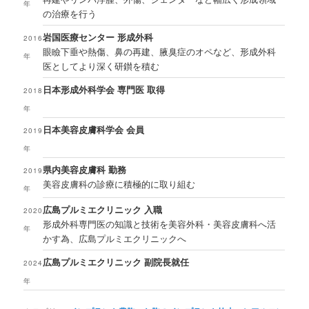
年
の治療を行う
岩国医療センター 形成外科
2016
眼瞼下垂や熱傷、鼻の再建、腋臭症のオペなど、形成外科
年
医としてより深く研鑚を積む
日本形成外科学会 専門医 取得
2018
年
日本美容皮膚科学会 会員
2019
年
県内美容皮膚科 勤務
2019
美容皮膚科の診療に積極的に取り組む
年
広島プルミエクリニック 入職
2020
形成外科専門医の知識と技術を美容外科・美容皮膚科へ活
年
かす為、広島プルミエクリニックへ
広島プルミエクリニック 副院長就任
2024
年