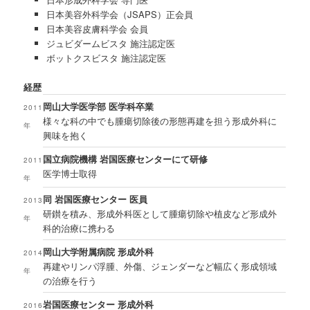
日本美容外科学会（JSAPS）正会員
日本美容皮膚科学会 会員
ジュビダームビスタ 施注認定医
ボットクスビスタ 施注認定医
経歴
岡山大学医学部 医学科卒業
2011
様々な科の中でも腫瘍切除後の形態再建を担う形成外科に
年
興味を抱く
国立病院機構 岩国医療センターにて研修
2011
医学博士取得
年
同 岩国医療センター 医員
2013
研鑚を積み、形成外科医として腫瘍切除や植皮など形成外
年
科的治療に携わる
岡山大学附属病院 形成外科
2014
再建やリンパ浮腫、外傷、ジェンダーなど幅広く形成領域
年
の治療を行う
岩国医療センター 形成外科
2016