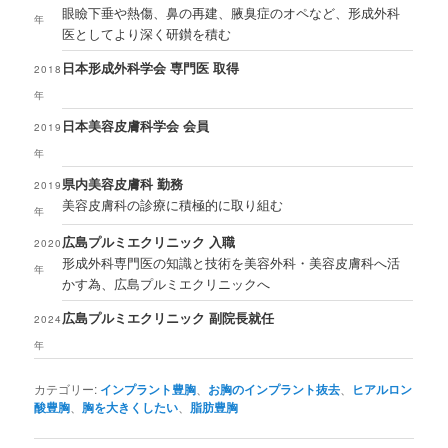
眼瞼下垂や熱傷、鼻の再建、腋臭症のオペなど、形成外科
年
医としてより深く研鑚を積む
日本形成外科学会 専門医 取得
2018
年
日本美容皮膚科学会 会員
2019
年
県内美容皮膚科 勤務
2019
美容皮膚科の診療に積極的に取り組む
年
広島プルミエクリニック 入職
2020
形成外科専門医の知識と技術を美容外科・美容皮膚科へ活
年
かす為、広島プルミエクリニックへ
広島プルミエクリニック 副院長就任
2024
年
カテゴリー:
インプラント豊胸
、
お胸のインプラント抜去
、
ヒアルロン
酸豊胸
、
胸を大きくしたい
、
脂肪豊胸