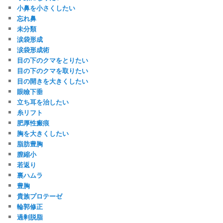
小鼻を小さくしたい
忘れ鼻
未分類
涙袋形成
涙袋形成術
目の下のクマをとりたい
目の下のクマを取りたい
目の開きを大きくしたい
眼瞼下垂
立ち耳を治したい
糸リフト
肥厚性瘢痕
胸を大きくしたい
脂肪豊胸
膣縮小
若返り
裏ハムラ
豊胸
貴族プロテーゼ
輪郭修正
過剰脱脂