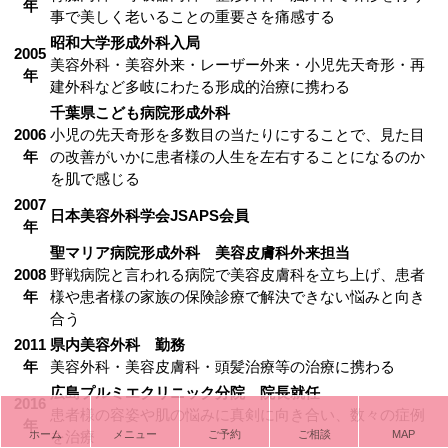
年
事で美しく老いることの重要さを痛感する
昭和大学形成外科入局
2005
美容外科・美容外来・レーザー外来・小児先天奇形・再
年
建外科など多岐にわたる形成的治療に携わる
千葉県こども病院形成外科
2006
小児の先天奇形を多数目の当たりにすることで、見た目
年
の改善がいかに患者様の人生を左右することになるのか
を肌で感じる
2007
日本美容外科学会JSAPS会員
年
聖マリア病院形成外科 美容皮膚科外来担当
2008
野戦病院と言われる病院で美容皮膚科を立ち上げ、患者
年
様や患者様の家族の保険診療で解決できない悩みと向き
合う
2011
県内美容外科 勤務
年
美容外科・美容皮膚科・頭髪治療等の治療に携わる
広島プルミエクリニック分院 院長就任
2016
患者様の容姿や肌の悩みに真剣に向き合い、数々の症例
年
ホーム
メニュー
ご予約
ご相談
MAP
を治療