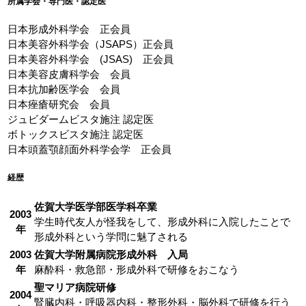
所属学会・専門医・認定医
日本形成外科学会 正会員
日本美容外科学会（JSAPS）正会員
日本美容外科学会 (JSAS) 正会員
日本美容皮膚科学会 会員
日本抗加齢医学会 会員
日本痤瘡研究会 会員
ジュビダームビスタ施注 認定医
ボトックスビスタ施注 認定医
日本頭蓋顎顔面外科学会学 正会員
経歴
佐賀大学医学部医学科卒業
2003
学生時代友人が怪我をして、形成外科に入院したことで
年
形成外科という学問に魅了される
2003
佐賀大学附属病院形成外科 入局
年
麻酔科・救急部・形成外科で研修をおこなう
聖マリア病院研修
2004
腎臓内科・呼吸器内科・整形外科・脳外科で研修を行う