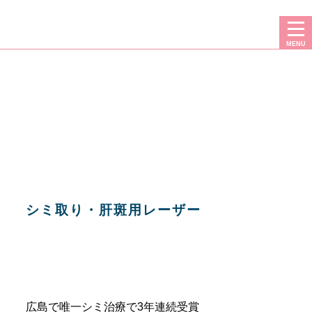
しみ治療なら広島プルミエクリニックへお任せください
MENU
シミ取り・肝斑用レーザー
広島で唯一シミ治療で3年連続受賞