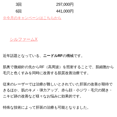
3回
297,000円
6回
441,000円
※今月のキャンペーンはこちらから
シルファームX
近年話題となっている、
ニードルRF
の機械です。
肌奥で微細針の先からRF（高周波）を照射することで、
肌細胞から
毛穴と色くすみを同時に改善
する肌質改善治療です。
従来のレーザーでは治療が難しいとされていた肝斑の改善が期待で
きるほか、肌のキメ・弾力アップ、赤ら顔・小ジワ・毛穴の開き・
ニキビ跡の改善など様々なお悩みに効果的です。
特殊な技術によって肝斑の治療も可能となりました。