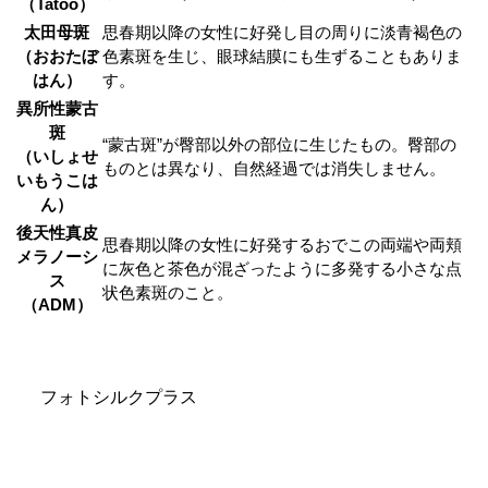
（Tatoo）
太田母斑
思春期以降の女性に好発し目の周りに淡青褐色の
（おおたぼ
色素斑を生じ、眼球結膜にも生ずることもありま
はん）
す。
異所性蒙古
斑
“蒙古斑”が臀部以外の部位に生じたもの。臀部の
（いしょせ
ものとは異なり、自然経過では消失しません。
いもうこは
ん）
後天性真皮
思春期以降の女性に好発するおでこの両端や両頬
メラノーシ
に灰色と茶色が混ざったように多発する小さな点
ス
状色素斑のこと。
（ADM）
フォトシルクプラス