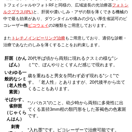
トフェイシャルやフォトRFと同様の、広域波長の光治療器
フォトシ
ルクプラス(IPL)
と、肝斑や濃いしみ・アザの類を薄くできる機械の
中で最も効果があり、ダウンタイムや痛みの少ない厚生省認可のピ
コレーザー機
ピコウェイ
の2種類をご用意しております。
また
トレチノインピーリング治療
もご用意しており、適切な診断・
治療であなたのしみを薄くすることをお約束します。
肝斑（かん
20代半ば頃から両頬に現れるクスミの様な”シ
ぱん）
ミ”で、ぼんやりとくすんだ感じで現れます。
いわゆる一
歳を重ねると男女を問わず必ず現れる”シミ”で
般的なシミ
す。「老人性」とありますが、20代後半から出て
（老人性色
くることもあります。
素斑）
そばかす、
“ソバカス”のこと。幼少時から両頬に多発性に出
雀卵斑
てくる直径3mm程の類円形をした茶褐色の色素斑
（じゃくら
です。
んはん）
刺青
“入れ墨”です。ピコレーザーで治療可能です。