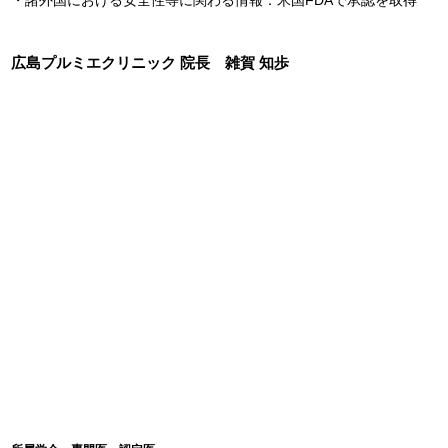
・諸外国における安全性等に関わる情報：米国FDAで承認を取得
広島プルミエクリニック 院長 雑賀 知歩