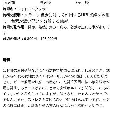
照射前
照射後
3ヶ月後
施術名：
フォトシルクプラス
メラニン色素に対して作用するUPL光線を照射
施術の説明：
し、色素が濃い部分を分解する施術
。
施術の副作用：
発赤、熱感、痒み、痛み、乾燥が生じる事がありま
す。
施術の価格：
9,800円～198,000円
肝斑
ほお骨の周辺や額などに左右対称で地図状に現れるしみのこと。30
代から40代の女性に多く10代や60代以降の発症はほとんどありま
せん。ピルの服用や妊娠、出産といった発症要因に強い紫外線が作
用し発生するケースが多いことから女性ホルモンが関係しているの
ではないかと考えられていますが、はっきりした原因はわかってい
ません。また、ストレスも要因のひとつにあげられています。肝斑
の治療には正しい診断とその方の症状に合った治療が大切です。