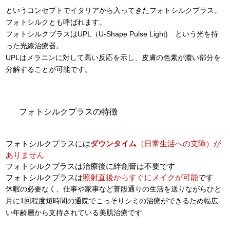
というコンセプトでイタリアから入ってきたフォトシルクプラス。
フォトシルクとも呼ばれます。
フォトシルクプラスはUPL（U-Shape Pulse Light) という光を持
った光線治療器。
UPLはメラニンに対して高い反応を示し、皮膚の色素が濃い部分を
分解することが可能です。
フォトシルクプラスの特徴
フォトシルクプラスには
ダウンタイム
（日常生活への支障）が
ありません
フォトシルクプラスは治療後に絆創膏は不要です
フォトシルクプラスは
照射直後からすぐにメイクが可能
です
休暇の必要なく、仕事や家事など普段通りの生活を送りながらひと
月に1回程度短時間の通院でこっそりシミの治療ができるため幅広
い年齢層から支持されている美肌治療です