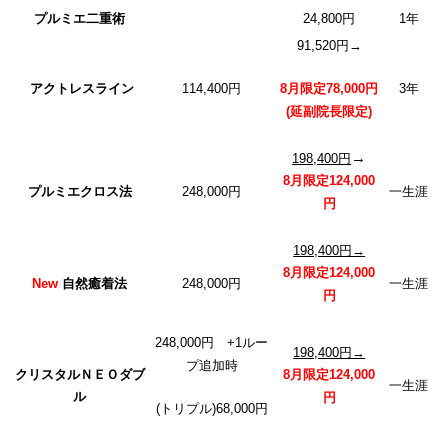
プルミエ二重術
24,800円
1年
91,520円→
アクトレスライン
114,400円
8月限定78,000円
3年
(延副院長限定)
→
198,400円
8月限定124,000
プルミエクロス法
248,000円
一生涯
円
198,400円→
8月限定124,000
New
自然癒着法
248,000円
一生涯
円
248,000円 +1ルー
198,400円→
プ追加時
クリスタルＮＥＯダブ
8月限定124,000
一生涯
ル
円
(トリプル)68,000円