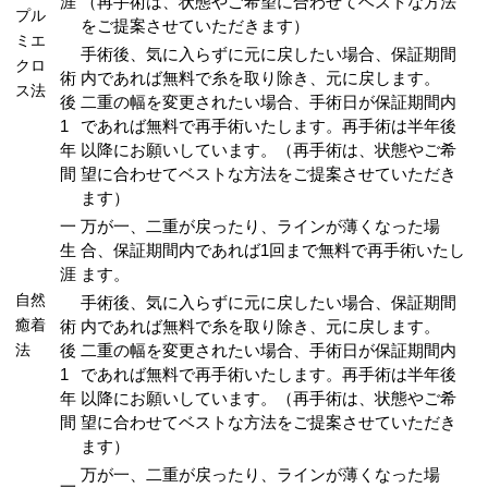
涯
（再手術は、状態やご希望に合わせてベストな方法
プル
をご提案させていただきます）
ミエ
手術後、気に入らずに元に戻したい場合、保証期間
クロ
術
内であれば無料で糸を取り除き、元に戻します。
ス法
後
二重の幅を変更されたい場合、手術日が保証期間内
1
であれば無料で再手術いたします。再手術は半年後
年
以降にお願いしています。（再手術は、状態やご希
間
望に合わせてベストな方法をご提案させていただき
ます）
一
万が一、二重が戻ったり、ラインが薄くなった場
生
合、保証期間内であれば1回まで無料で再手術いたし
涯
ます。
自然
手術後、気に入らずに元に戻したい場合、保証期間
癒着
術
内であれば無料で糸を取り除き、元に戻します。
法
後
二重の幅を変更されたい場合、手術日が保証期間内
1
であれば無料で再手術いたします。再手術は半年後
年
以降にお願いしています。（再手術は、状態やご希
間
望に合わせてベストな方法をご提案させていただき
ます）
万が一、二重が戻ったり、ラインが薄くなった場
一