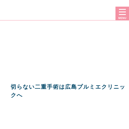
二重手術（埋没法）なら、広島プルミエクリニック
MENU
切らない二重手術は広島プルミエクリニッ
クへ