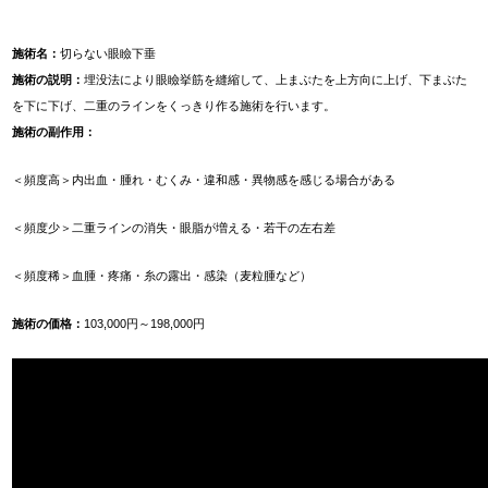
施術名：
切らない眼瞼下垂
施術の説明：
埋没法により眼瞼挙筋を縫縮して、上まぶたを上方向に上げ、下まぶた
を下に下げ、二重のラインをくっきり作る施術を行います。
施術の副作用：
＜頻度高＞
内出血・腫れ・むくみ・違和感・異物感を感じる場合がある
＜頻度少＞
二重ラインの消失・眼脂が増える・若干の左右差
＜頻度稀＞
血腫・疼痛・糸の露出・感染（麦粒腫など）
施術の価格：
103,000円～198,000円