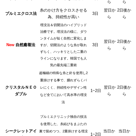
ら
ら
糸のかけ方をクロスさせる
翌日か
2日後か
プルミエクロス法
3日
為、持続性が高い
ら
ら
埋没法＆切開法のハイブリッド
治療です。埋没法の様に、ダウ
ンタイムが短く自然に変化しま
翌日か
2日後か
New
自然癒着法
3日
すが、切開法のような糸が取れ
ら
ら
ずらく、ハッキリとした二重の
ラインになります。韓国でも人
気の最先端二重術
超極細の特殊な糸と針を使用し2
重掛けする事で、腫れずらくバ
クリスタルＮＥＯ
翌日か
2日後か
レにくく、持続性やデザイン性
1~2日
ダブル
ら
ら
など全てにおいて高水準の埋没
法
プルミエクリニック独自の技法
を使用した、糸結びをまぶたの
シークレットアイ
当日か
当日か
裏で留めつつ、2重掛けする埋没
1~2日