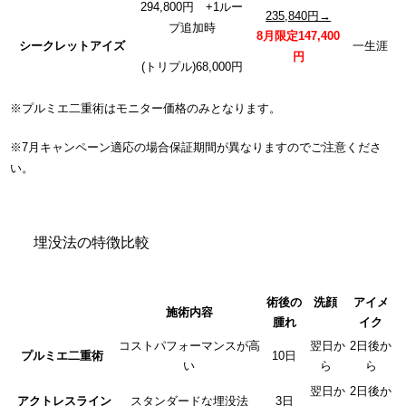
294,800円 +1ルー
235,840円→
プ追加時
8月限定147,400
シークレットアイズ
一生涯
円
(トリプル)68,000円
※プルミエ二重術はモニター価格のみとなります。
※7月キャンペーン適応の場合保証期間が異なりますのでご注意くださ
い。
埋没法の特徴比較
術後の
洗顔
アイメ
施術内容
腫れ
イク
コストパフォーマンスが高
翌日か
2日後か
プルミエ二重術
10日
い
ら
ら
翌日か
2日後か
アクトレスライン
スタンダードな埋没法
3日