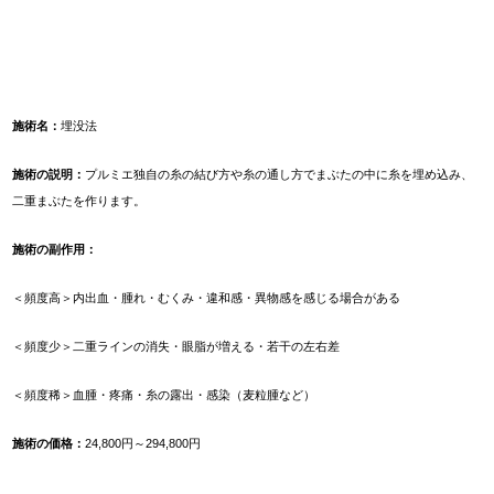
施術名：
埋没法
施術の説明：
プルミエ独自の糸の結び方や糸の通し方でまぶたの中に糸を埋め込み、
二重まぶたを作ります。
施術の
副作用：
＜頻度高＞
内出血・腫れ・むくみ・違和感・異物感を感じる場合がある
＜頻度少＞
二重ラインの消失・眼脂が増える・若干の左右差
＜頻度稀＞
血腫・疼痛・糸の露出・感染（麦粒腫など）
施術の価格：
24,800円～294,800円