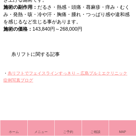
施術の副作用：
だるさ・熱感・頭痛・蕁麻疹・痒み・むく
み・発熱・咳・冷や汗・胸痛・腫れ・つっぱり感や違和感
を感じるなど生じる事があります。
施術の価格：
143,840円～268,000円
糸リフトに関する記事
・
糸リフトでフェイスラインすっきり – 広島プルミエクリニック
症例写真ブログ
ホーム
メニュー
ご予約
ご相談
MAP