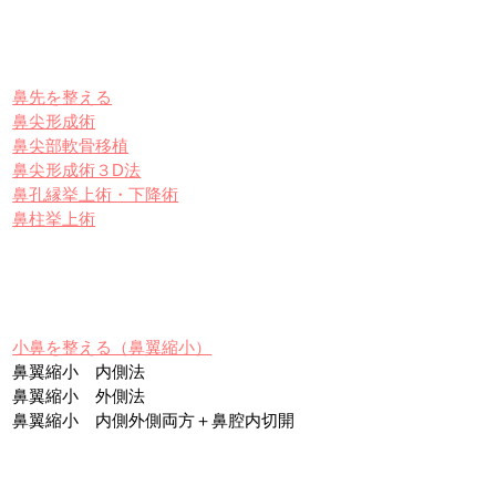
鼻先を整える
鼻尖形成術
鼻尖部軟骨移植
鼻尖形成術３D法
鼻孔縁挙上術・下降術
鼻柱挙上術
小鼻を整える（鼻翼縮小）
鼻翼縮小 内側法
鼻翼縮小 外側法
鼻翼縮小 内側外側両方＋鼻腔内切開