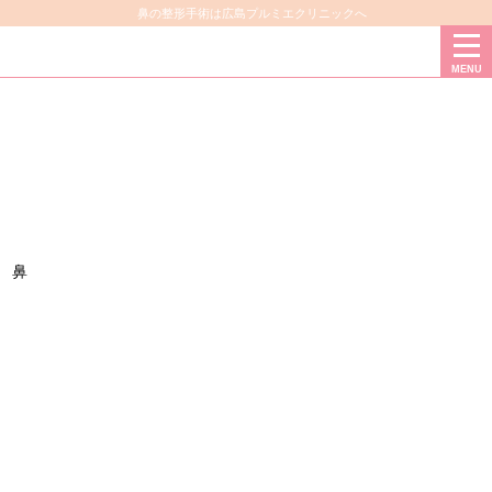
鼻の整形手術は広島プルミエクリニックへ
MENU
鼻