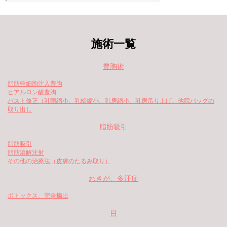
施術一覧
豊胸術
脂肪幹細胞注入豊胸
ヒアルロン酸豊胸
バスト修正（乳頭縮小、乳輪縮小、乳房縮小、乳房吊り上げ、他院バッグの
取り出し
脂肪吸引
脂肪吸引
脂肪溶解注射
その他の治療法（皮膚のたるみ取り）
わきが、多汗症
ボトックス、完全摘出
目