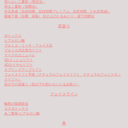
切らない二重術（埋没法）
切る二重術（切開法）
目元形成（目頭切開、目頭切開プレミアム、目尻切開、たれ目形成）
眼瞼下垂（自費、保険） 目の上のたるみとり・眉下切開法
若返り
ボトックス
ヒアルロン酸
プルミエ・リッチ・フェイス法
プルミエ式次世代リフト
マイクロカニューレ
3Dメッシュリフト
4Dロイヤルリフト
スプリングアップリフト
フェイスリフト手術（ナチュラルフェイスリフト、ナチュラルフェイスネッ
クリフト）
目の下の若返り（目の下の切らないたるみ取り）
フェイスライン
輪郭の脂肪除去
エラボトックス
あご整形-ヒアルロン酸
鼻