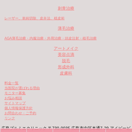
刺青治療
レーザー、単純切除、皮弁法、植皮術
薄毛治療
AGA薄毛治療・内服治療・外用治療・頭皮注射・植毛治療
アートメイク
美容点滴
脱毛
形成外科
皮膚科
料金一覧
当医院が選ばれる理由
モニター募集
お悩み相談
サイトマップ
個人情報保護方針
お問合わせ・ご予約
リンク
広島プルミエクリニック 〒730-0035 広島市中区本通7-29 アイビービ