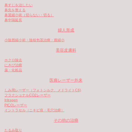
鼻すじを治したい
鼻先を整える
鼻翼縮小術（切らない・切る）
鼻中隔延長
婦人形成
小陰唇縮小術・陰核包茎治療・膣縮小
美容皮膚科
ホクロ除去
にきび治療
薬・化粧品
医療レーザー外来
しみ用レーザー（フォトシルク、メドライトC6)
フラクショナルCO2レーザー
Intragen
PICOレーザー
イントラセル（ニキビ痕・毛穴治療）
その他の治療
たるみ取り