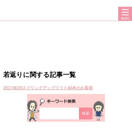
二重・豊胸・フェイスリフト・脂肪吸引なら、広島プルミエクリニック
MENU
若返りに関する記事一覧
2017/8/29
スプリングアップリフト40本のお客様