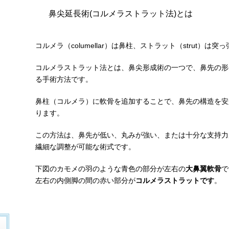
鼻尖延長術(コルメラストラット法)とは
コルメラ（columellar）は鼻柱、ストラット（strut）
コルメラストラット法とは、鼻尖形成術の一つで、鼻先の形
る手術方法です。
鼻柱（コルメラ）に軟骨を追加することで、鼻先の構造を安
ります。
この方法は、鼻先が低い、丸みが強い、または十分な支持力
繊細な調整が可能な術式です。
下図のカモメの羽のような青色の部分が左右の
大鼻翼軟骨
で
左右の内側脚の間の赤い部分が
コルメラストラットです
。