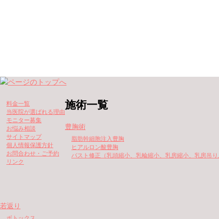
施術一覧
料金一覧
当医院が選ばれる理由
モニター募集
豊胸術
お悩み相談
サイトマップ
脂肪幹細胞注入豊胸
個人情報保護方針
ヒアルロン酸豊胸
お問合わせ・ご予約
バスト修正（乳頭縮小、乳輪縮小、乳房縮小、乳房吊り
リンク
若返り
ボトックス