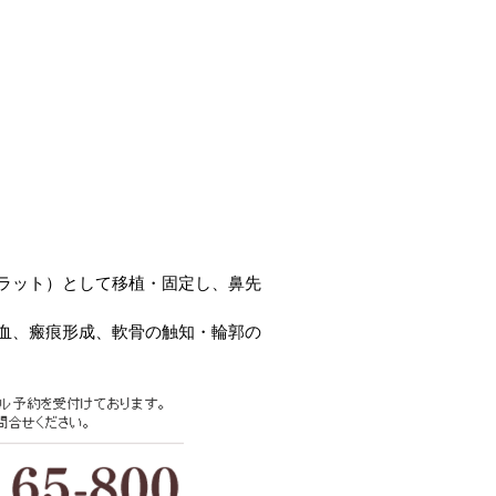
）
）
ラット）
として移植・固定し、鼻先
血、
瘢痕形成、軟骨の触知・輪郭の