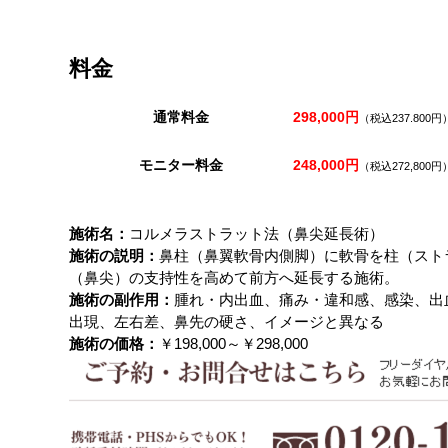
料金
通常料金
298,000円
（税込237.800円
モニター料金
248,000円
（税込272,800円
施術名：
コルメラストラット法（鼻尖延長術）
施術の説明：
鼻柱（鼻翼軟骨内側脚）に軟骨を柱（スト
（鼻尖）
の支持性を高めて前方へ延長する施術。
施術の副作用：
腫れ・内出血、痛み・違和感、感染、出
出現、左右差、鼻先の硬さ、
イメージと異なる
施術の価格：
￥198,000～￥298,000