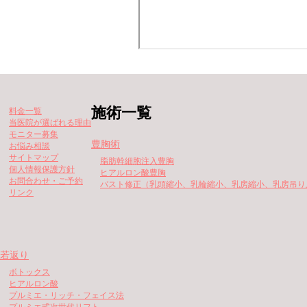
施術一覧
料金一覧
当医院が選ばれる理由
モニター募集
豊胸術
お悩み相談
サイトマップ
脂肪幹細胞注入豊胸
個人情報保護方針
ヒアルロン酸豊胸
お問合わせ・ご予約
バスト修正（乳頭縮小、乳輪縮小、乳房縮小、乳房吊り
リンク
若返り
ボトックス
ヒアルロン酸
プルミエ・リッチ・フェイス法
プルミエ式次世代リフト