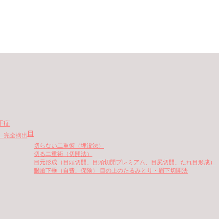
汗症
目
、完全摘出
切らない二重術（埋没法）
切る二重術（切開法）
目元形成（目頭切開、目頭切開プレミアム、目尻切開、たれ目形成）
眼瞼下垂（自費、保険） 目の上のたるみとり・眉下切開法