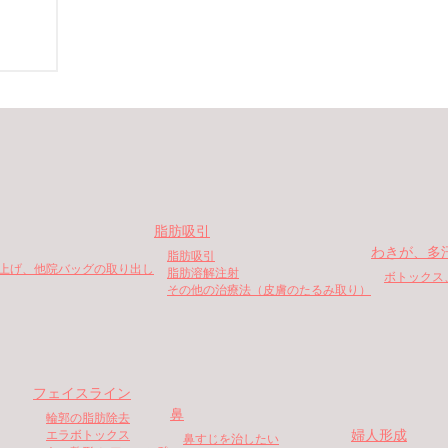
脂肪吸引
わきが、多
脂肪吸引
上げ、他院バッグの取り出し
脂肪溶解注射
ボトックス
その他の治療法（皮膚のたるみ取り）
フェイスライン
鼻
輪郭の脂肪除去
婦人形成
エラボトックス
鼻すじを治したい