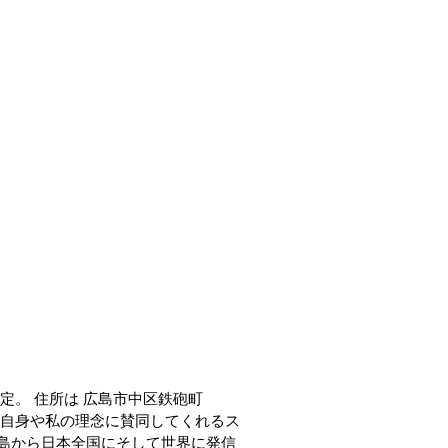
予定。 住所は 広島市中区鉄砲町
私自身や私の理念に賛同してくれるス
島から日本全国にそして世界に発信