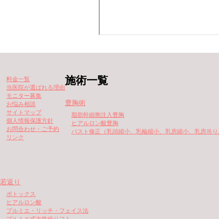
施術一覧
料金一覧
当医院が選ばれる理由
モニター募集
豊胸術
お悩み相談
サイトマップ
脂肪幹細胞注入豊胸
個人情報保護方針
ヒアルロン酸豊胸
お問合わせ・ご予約
バスト修正（乳頭縮小、乳輪縮小、乳房縮小、乳房吊り
リンク
若返り
ボトックス
ヒアルロン酸
プルミエ・リッチ・フェイス法
プルミエ式次世代リフト