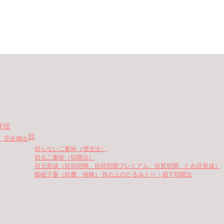
汗症
目
、完全摘出
切らない二重術（埋没法）
切る二重術（切開法）
目元形成（目頭切開、目頭切開プレミアム、目尻切開、たれ目形成）
眼瞼下垂（自費、保険） 目の上のたるみとり・眉下切開法