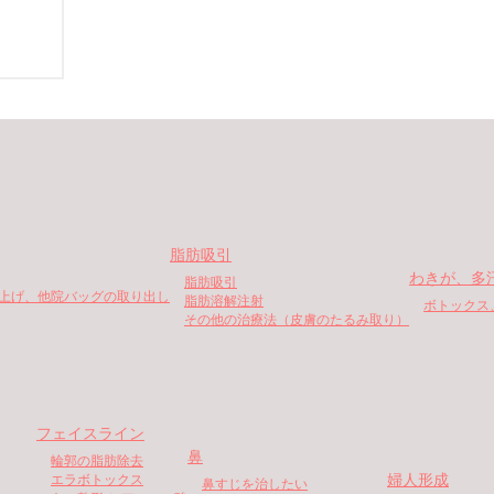
脂肪吸引
わきが、多
脂肪吸引
上げ、他院バッグの取り出し
脂肪溶解注射
ボトックス
その他の治療法（皮膚のたるみ取り）
フェイスライン
鼻
輪郭の脂肪除去
婦人形成
エラボトックス
鼻すじを治したい