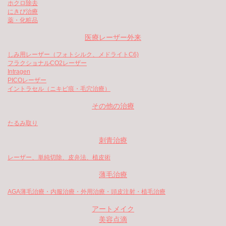
ホクロ除去
にきび治療
薬・化粧品
医療レーザー外来
しみ用レーザー（フォトシルク、メドライトC6)
フラクショナルCO2レーザー
Intragen
PICOレーザー
イントラセル（ニキビ痕・毛穴治療）
その他の治療
たるみ取り
刺青治療
レーザー、単純切除、皮弁法、植皮術
薄毛治療
AGA薄毛治療・内服治療・外用治療・頭皮注射・植毛治療
アートメイク
美容点滴