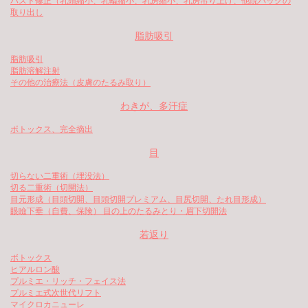
バスト修正（乳頭縮小、乳輪縮小、乳房縮小、乳房吊り上げ、他院バッグの
取り出し
脂肪吸引
脂肪吸引
脂肪溶解注射
その他の治療法（皮膚のたるみ取り）
わきが、多汗症
ボトックス、完全摘出
目
切らない二重術（埋没法）
切る二重術（切開法）
目元形成（目頭切開、目頭切開プレミアム、目尻切開、たれ目形成）
眼瞼下垂（自費、保険） 目の上のたるみとり・眉下切開法
若返り
ボトックス
ヒアルロン酸
プルミエ・リッチ・フェイス法
プルミエ式次世代リフト
マイクロカニューレ