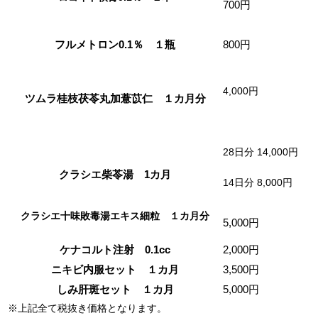
700円
フルメトロン0.1％ １瓶
800円
4,000円
ツムラ桂枝茯苓丸加薏苡仁 １カ月分
28日分 14,000円
クラシエ柴苓湯 1カ月
14日分 8,000円
クラシエ十味敗毒湯エキス細粒 １カ月分
5,000円
ケナコルト注射 0.1cc
2,000円
ニキビ内服セット １カ月
3,500円
しみ肝斑セット １カ月
5,000円
※上記全て税抜き価格となります。