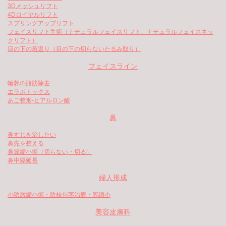
3Dメッシュリフト
4Dロイヤルリフト
スプリングアップリフト
フェイスリフト手術（ナチュラルフェイスリフト、ナチュラルフェイスネッ
クリフト）
目の下の若返り（目の下の切らないたるみ取り）
フェイスライン
輪郭の脂肪除去
エラボトックス
あご整形-ヒアルロン酸
鼻
鼻すじを治したい
鼻先を整える
鼻翼縮小術（切らない・切る）
鼻中隔延長
婦人形成
小陰唇縮小術・陰核包茎治療・膣縮小
美容皮膚科