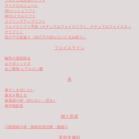
プルミエ式次世代リフト
マイクロカニューレ
3Dメッシュリフト
4Dロイヤルリフト
スプリングアップリフト
フェイスリフト手術（ナチュラルフェイスリフト、ナチュラルフェイスネッ
クリフト）
目の下の若返り（目の下の切らないたるみ取り）
フェイスライン
輪郭の脂肪除去
エラボトックス
あご整形-ヒアルロン酸
鼻
鼻すじを治したい
鼻先を整える
鼻翼縮小術（切らない・切る）
鼻中隔延長
婦人形成
小陰唇縮小術・陰核包茎治療・膣縮小
美容皮膚科