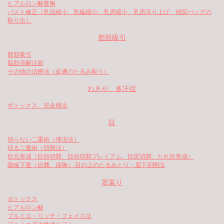
ヒアルロン酸豊胸
バスト修正（乳頭縮小、乳輪縮小、乳房縮小、乳房吊り上げ、他院バッグの
取り出し
脂肪吸引
脂肪吸引
脂肪溶解注射
その他の治療法（皮膚のたるみ取り）
わきが、多汗症
ボトックス、完全摘出
目
切らない二重術（埋没法）
切る二重術（切開法）
目元形成（目頭切開、目頭切開プレミアム、目尻切開、たれ目形成）
眼瞼下垂（自費、保険） 目の上のたるみとり・眉下切開法
若返り
ボトックス
ヒアルロン酸
プルミエ・リッチ・フェイス法