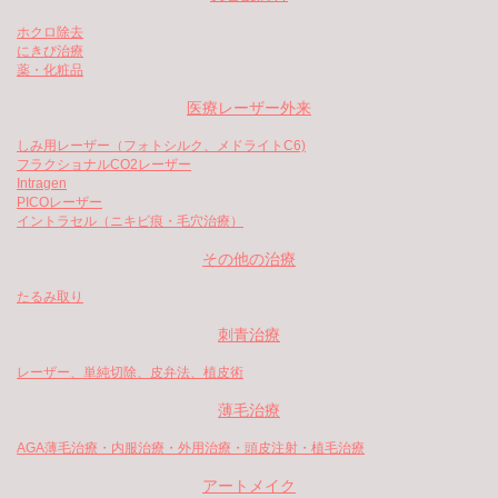
ホクロ除去
にきび治療
薬・化粧品
医療レーザー外来
しみ用レーザー（フォトシルク、メドライトC6)
フラクショナルCO2レーザー
Intragen
PICOレーザー
イントラセル（ニキビ痕・毛穴治療）
その他の治療
たるみ取り
刺青治療
レーザー、単純切除、皮弁法、植皮術
薄毛治療
AGA薄毛治療・内服治療・外用治療・頭皮注射・植毛治療
アートメイク