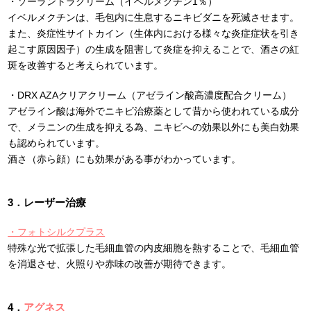
・ソーラントラクリーム（イベルメクチン1％）
イベルメクチンは、毛包内に生息するニキビダニを死滅させます。
また、炎症性サイトカイン（生体内における様々な炎症症状を引き
起こす原因因子）の生成を阻害して炎症を抑えることで、酒さの紅
斑を改善すると考えられています。
・DRX AZAクリアクリーム（アゼライン酸高濃度配合クリーム）
アゼライン酸は海外でニキビ治療薬として昔から使われている成分
で、メラニンの生成を抑える為、ニキビへの効果以外にも美白効果
も認められています。
酒さ（赤ら顔）にも効果がある事がわかっています。
3．レーザー治療
・フォトシルクプラス
特殊な光で拡張した毛細血管の内皮細胞を熱することで、毛細血管
を消退させ、火照りや赤味の改善が期待できます。
4．
アグネス