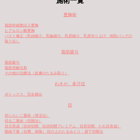
施術一覧
豊胸術
脂肪幹細胞注入豊胸
ヒアルロン酸豊胸
バスト修正（乳頭縮小、乳輪縮小、乳房縮小、乳房吊り上げ、他院バッグの
取り出し
脂肪吸引
脂肪吸引
脂肪溶解注射
その他の治療法（皮膚のたるみ取り）
わきが、多汗症
ボトックス、完全摘出
目
切らない二重術（埋没法）
切る二重術（切開法）
目元形成（目頭切開、目頭切開プレミアム、目尻切開、たれ目形成）
眼瞼下垂（自費、保険） 目の上のたるみとり・眉下切開法