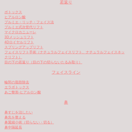
若返り
ボトックス
ヒアルロン酸
プルミエ・リッチ・フェイス法
プルミエ式次世代リフト
マイクロカニューレ
3Dメッシュリフト
4Dロイヤルリフト
スプリングアップリフト
フェイスリフト手術（ナチュラルフェイスリフト、ナチュラルフェイスネッ
クリフト）
目の下の若返り（目の下の切らないたるみ取り）
フェイスライン
輪郭の脂肪除去
エラボトックス
あご整形-ヒアルロン酸
鼻
鼻すじを治したい
鼻先を整える
鼻翼縮小術（切らない・切る）
鼻中隔延長