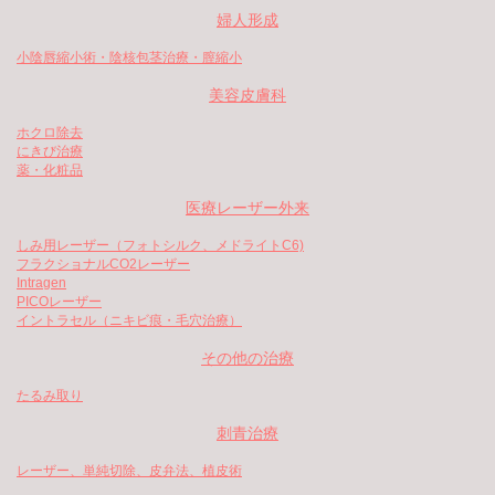
婦人形成
小陰唇縮小術・陰核包茎治療・膣縮小
美容皮膚科
ホクロ除去
にきび治療
薬・化粧品
医療レーザー外来
しみ用レーザー（フォトシルク、メドライトC6)
フラクショナルCO2レーザー
Intragen
PICOレーザー
イントラセル（ニキビ痕・毛穴治療）
その他の治療
たるみ取り
刺青治療
レーザー、単純切除、皮弁法、植皮術