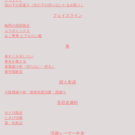
クリフト）
目の下の若返り（目の下の切らないたるみ取り）
フェイスライン
輪郭の脂肪除去
エラボトックス
あご整形-ヒアルロン酸
鼻
鼻すじを治したい
鼻先を整える
鼻翼縮小術（切らない・切る）
鼻中隔延長
婦人形成
小陰唇縮小術・陰核包茎治療・膣縮小
美容皮膚科
ホクロ除去
にきび治療
薬・化粧品
医療レーザー外来