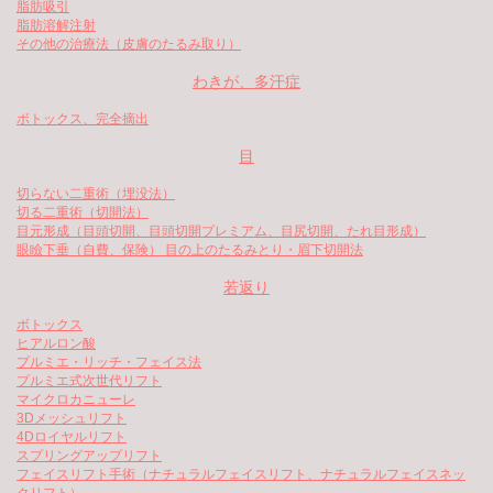
脂肪吸引
脂肪溶解注射
その他の治療法（皮膚のたるみ取り）
わきが、多汗症
ボトックス、完全摘出
目
切らない二重術（埋没法）
切る二重術（切開法）
目元形成（目頭切開、目頭切開プレミアム、目尻切開、たれ目形成）
眼瞼下垂（自費、保険） 目の上のたるみとり・眉下切開法
若返り
ボトックス
ヒアルロン酸
プルミエ・リッチ・フェイス法
プルミエ式次世代リフト
マイクロカニューレ
3Dメッシュリフト
4Dロイヤルリフト
スプリングアップリフト
フェイスリフト手術（ナチュラルフェイスリフト、ナチュラルフェイスネッ