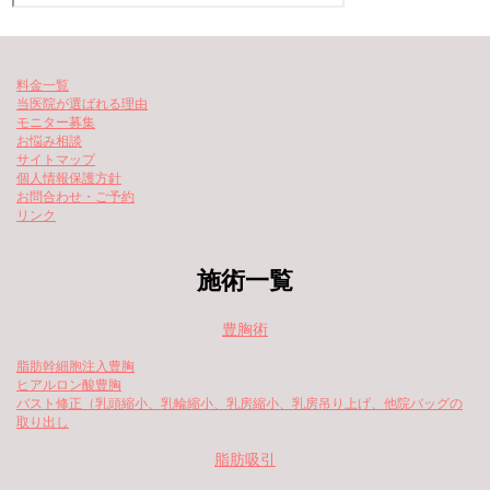
料金一覧
当医院が選ばれる理由
モニター募集
お悩み相談
サイトマップ
個人情報保護方針
お問合わせ・ご予約
リンク
施術一覧
豊胸術
脂肪幹細胞注入豊胸
ヒアルロン酸豊胸
バスト修正（乳頭縮小、乳輪縮小、乳房縮小、乳房吊り上げ、他院バッグの
取り出し
脂肪吸引