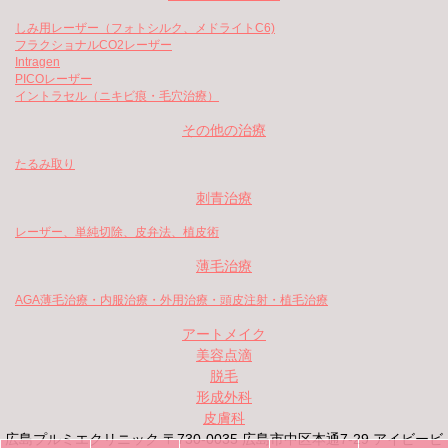
しみ用レーザー（フォトシルク、メドライトC6)
フラクショナルCO2レーザー
Intragen
PICOレーザー
イントラセル（ニキビ痕・毛穴治療）
その他の治療
たるみ取り
刺青治療
レーザー、単純切除、皮弁法、植皮術
薄毛治療
AGA薄毛治療・内服治療・外用治療・頭皮注射・植毛治療
アートメイク
美容点滴
脱毛
形成外科
皮膚科
広島プルミエクリニック 〒730-0035 広島市中区本通7-29 アイビービ