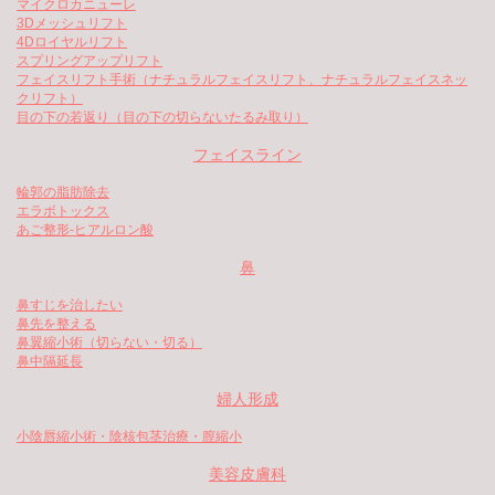
マイクロカニューレ
3Dメッシュリフト
4Dロイヤルリフト
スプリングアップリフト
フェイスリフト手術（ナチュラルフェイスリフト、ナチュラルフェイスネッ
クリフト）
目の下の若返り（目の下の切らないたるみ取り）
フェイスライン
輪郭の脂肪除去
エラボトックス
あご整形-ヒアルロン酸
鼻
鼻すじを治したい
鼻先を整える
鼻翼縮小術（切らない・切る）
鼻中隔延長
婦人形成
小陰唇縮小術・陰核包茎治療・膣縮小
美容皮膚科