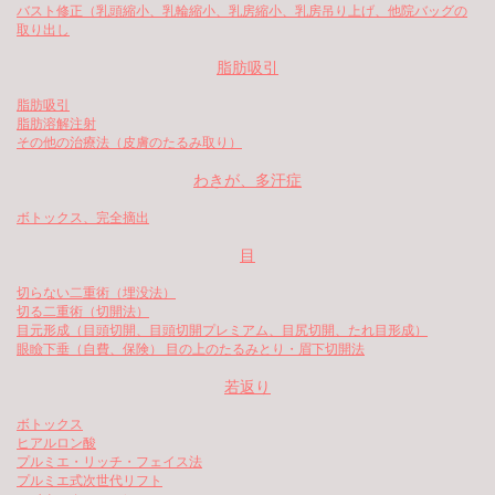
バスト修正（乳頭縮小、乳輪縮小、乳房縮小、乳房吊り上げ、他院バッグの
取り出し
脂肪吸引
脂肪吸引
脂肪溶解注射
その他の治療法（皮膚のたるみ取り）
わきが、多汗症
ボトックス、完全摘出
目
切らない二重術（埋没法）
切る二重術（切開法）
目元形成（目頭切開、目頭切開プレミアム、目尻切開、たれ目形成）
眼瞼下垂（自費、保険） 目の上のたるみとり・眉下切開法
若返り
ボトックス
ヒアルロン酸
プルミエ・リッチ・フェイス法
プルミエ式次世代リフト