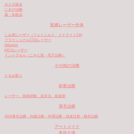
ホクロ除去
にきび治療
薬・化粧品
医療レーザー外来
しみ用レーザー（フォトシルク、メドライトC6)
フラクショナルCO2レーザー
Intragen
PICOレーザー
イントラセル（ニキビ痕・毛穴治療）
その他の治療
たるみ取り
刺青治療
レーザー、単純切除、皮弁法、植皮術
薄毛治療
AGA薄毛治療・内服治療・外用治療・頭皮注射・植毛治療
アートメイク
美容点滴