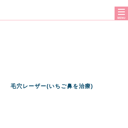
二重・豊胸・フェイスリフト・脂肪吸引なら、広島プルミエクリニック
MENU
毛穴レーザー(いちご鼻を治療)