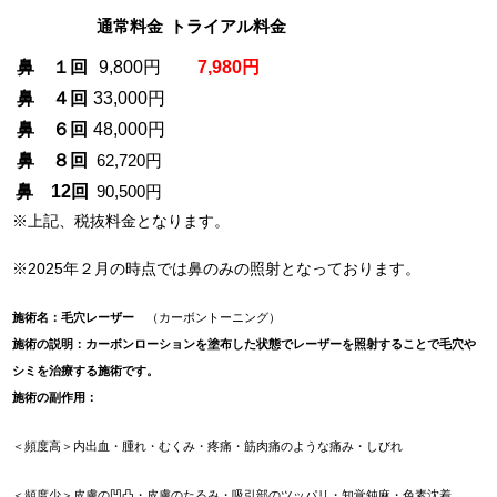
通常料金
トライアル料金
鼻 １回
9,800円
7,980円
鼻 ４回
33,000円
鼻 ６回
48,000円
鼻 ８回
62,720円
鼻 12回
90,500円
※上記、税抜料金となります。
※2025年２月の時点では鼻のみの照射となっております。
施術名：毛穴レーザー
（カーボントーニング）
施術の説明：カーボンローションを塗布した状態でレーザーを照射することで毛穴や
シミを治療する施術です。
施術の副作用：
＜頻度高＞内出血・腫れ・むくみ・疼痛・筋肉痛のような痛み・しびれ
＜頻度少＞皮膚の凹凸・皮膚のたるみ・吸引部のツッパリ・知覚鈍麻・色素沈着