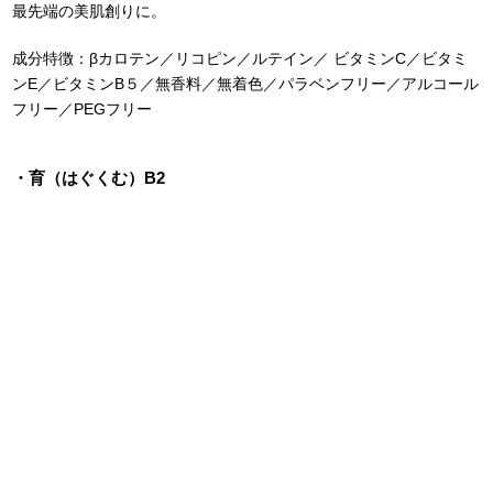
最先端の美肌創りに。
成分特徴：βカロテン／リコピン／ルテイン／ ビタミンC／ビタミ
ンE／ビタミンB５／無香料／無着色／パラベンフリー／アルコール
フリー／PEGフリー
・育（はぐくむ）B2