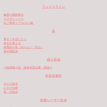
フェイスライン
輪郭の脂肪除去
エラボトックス
あご整形-ヒアルロン酸
鼻
鼻すじを治したい
鼻先を整える
鼻翼縮小術（切らない・切る）
鼻中隔延長
婦人形成
小陰唇縮小術・陰核包茎治療・膣縮小
美容皮膚科
ホクロ除去
にきび治療
薬・化粧品
医療レーザー外来