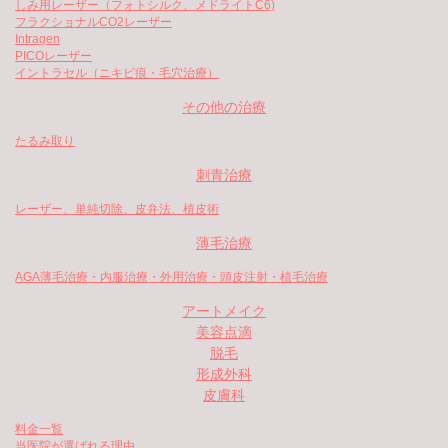
しみ用レーザー（フォトシルク、メドライトC6)
フラクショナルCO2レーザー
Intragen
PICOレーザー
イントラセル（ニキビ痕・毛穴治療）
その他の治療
たるみ取り
刺青治療
レーザー、単純切除、皮弁法、植皮術
薄毛治療
AGA薄毛治療・内服治療・外用治療・頭皮注射・植毛治療
アートメイク
美容点滴
脱毛
形成外科
皮膚科
料金一覧
当医院が選ばれる理由