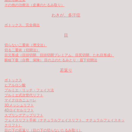
その他の治療法（皮膚のたるみ取り）
わきが、多汗症
ボトックス、完全摘出
目
切らない二重術（埋没法）
切る二重術（切開法）
目元形成（目頭切開、目頭切開プレミアム、目尻切開、たれ目形成）
眼瞼下垂（自費、保険） 目の上のたるみとり・眉下切開法
若返り
ボトックス
ヒアルロン酸
プルミエ・リッチ・フェイス法
プルミエ式次世代リフト
マイクロカニューレ
3Dメッシュリフト
4Dロイヤルリフト
スプリングアップリフト
フェイスリフト手術（ナチュラルフェイスリフト、ナチュラルフェイスネッ
クリフト）
目の下の若返り（目の下の切らないたるみ取り）