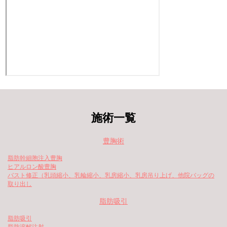
施術一覧
豊胸術
脂肪幹細胞注入豊胸
ヒアルロン酸豊胸
バスト修正（乳頭縮小、乳輪縮小、乳房縮小、乳房吊り上げ、他院バッグの
取り出し
脂肪吸引
脂肪吸引
脂肪溶解注射