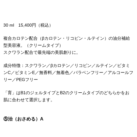
30 ml 15,400円（税込）
複合カロテン配合（βカロテン・リコピン・ルテイン）の油分補給
型美容液。（クリームタイプ）
スクワラン配合で最先端の美肌創りに。
成分特徴：スクワラン／βカロテン／リコピン／ルテイン／ビタミ
ンC／ビタミンE／無香料／無着色／パラベンフリー／アルコールフ
リー／PEGフリー
「育」はB1のジェルタイプとB2のクリームタイプのどちらかをお
肌に合わせて選択します。
⑤治（おさめる）A