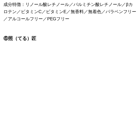
成分特徴：リノール酸レチノール／パルミチン酸レチノール／βカ
ロテン／ビタミンC／ビタミンE／無香料／無着色／パラベンフリー
／アルコールフリー／PEGフリー
⑥照（てる）匠