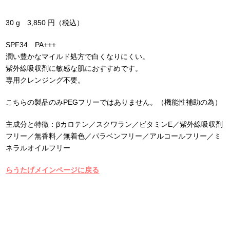
30 g 3,850 円（税込）
SPF34 PA+++
潤い豊かなマイルド処方で白くなりにくい。
紫外線吸収剤に敏感な肌におすすめです。
専用クレンジング不要。
こちらの製品のみPEGフリーではありません。（機能性補助の為）
主成分と特徴：βカロテン／スクワラン／ビタミンE／紫外線吸収剤
フリー／無香料／無着色／パラベンフリー／アルコールフリー／ミ
ネラルオイルフリー
らうたげメインページに戻る