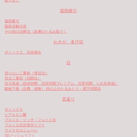
取り出し
脂肪吸引
脂肪吸引
脂肪溶解注射
その他の治療法（皮膚のたるみ取り）
わきが、多汗症
ボトックス、完全摘出
目
切らない二重術（埋没法）
切る二重術（切開法）
目元形成（目頭切開、目頭切開プレミアム、目尻切開、たれ目形成）
眼瞼下垂（自費、保険） 目の上のたるみとり・眉下切開法
若返り
ボトックス
ヒアルロン酸
プルミエ・リッチ・フェイス法
プルミエ式次世代リフト
マイクロカニューレ
3Dメッシュリフト