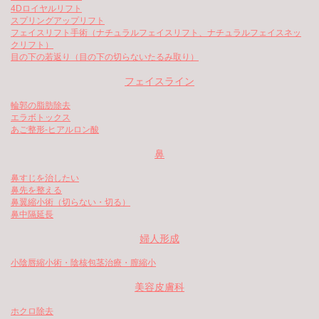
4Dロイヤルリフト
スプリングアップリフト
フェイスリフト手術（ナチュラルフェイスリフト、ナチュラルフェイスネッ
クリフト）
目の下の若返り（目の下の切らないたるみ取り）
フェイスライン
輪郭の脂肪除去
エラボトックス
あご整形-ヒアルロン酸
鼻
鼻すじを治したい
鼻先を整える
鼻翼縮小術（切らない・切る）
鼻中隔延長
婦人形成
小陰唇縮小術・陰核包茎治療・膣縮小
美容皮膚科
ホクロ除去