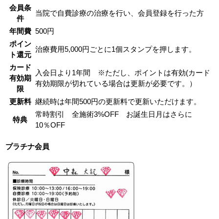
会員条
当院で自費診療の治療を行い、会員登録を行った方
件
年間費
500円
ポイン
治療費用5,000円ごとに1個スタンプを押します。
ト還元
カード
入会日より1年間 ※ただし、ポイントは有効(カード
有効期
有効期限が切れている場合は更新が必要です。）
限
更新料
継続時は年間500円の更新料で更新いただけます。
常時割引 全施術3%OFF お誕生日月はさらに
特典
10％OFF
プラチナ会員