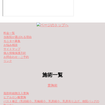
料金一覧
当医院が選ばれる理由
モニター募集
お悩み相談
サイトマップ
個人情報保護方針
お問合わせ・ご予約
リンク
施術一覧
豊胸術
脂肪幹細胞注入豊胸
ヒアルロン酸豊胸
バスト修正（乳頭縮小、乳輪縮小、乳房縮小、乳房吊り上げ、他院バッグの