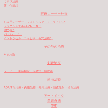
にきび治療
薬・化粧品
医療レーザー外来
しみ用レーザー（フォトシルク、メドライトC6)
フラクショナルCO2レーザー
Intragen
PICOレーザー
イントラセル（ニキビ痕・毛穴治療）
その他の治療
たるみ取り
刺青治療
レーザー、単純切除、皮弁法、植皮術
薄毛治療
AGA薄毛治療・内服治療・外用治療・頭皮注射・植毛治療
アートメイク
美容点滴
脱毛