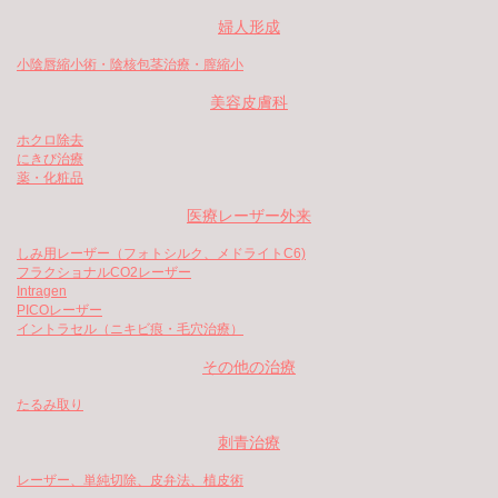
婦人形成
小陰唇縮小術・陰核包茎治療・膣縮小
美容皮膚科
ホクロ除去
にきび治療
薬・化粧品
医療レーザー外来
しみ用レーザー（フォトシルク、メドライトC6)
フラクショナルCO2レーザー
Intragen
PICOレーザー
イントラセル（ニキビ痕・毛穴治療）
その他の治療
たるみ取り
刺青治療
レーザー、単純切除、皮弁法、植皮術