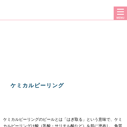
二重・豊胸・フェイスリフト・脂肪吸引なら、広島プルミエクリニック
MENU
ケミカルピーリング
ケミカルピーリングのピールとは「はぎ取る」という意味で、ケミ
カルピーリングは酸（乳酸・サリチル酸など）を肌に塗布し、角質