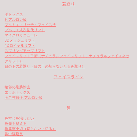
若返り
ボトックス
ヒアルロン酸
プルミエ・リッチ・フェイス法
プルミエ式次世代リフト
マイクロカニューレ
3Dメッシュリフト
4Dロイヤルリフト
スプリングアップリフト
フェイスリフト手術（ナチュラルフェイスリフト、ナチュラルフェイスネッ
クリフト）
目の下の若返り（目の下の切らないたるみ取り）
フェイスライン
輪郭の脂肪除去
エラボトックス
あご整形-ヒアルロン酸
鼻
鼻すじを治したい
鼻先を整える
鼻翼縮小術（切らない・切る）
鼻中隔延長