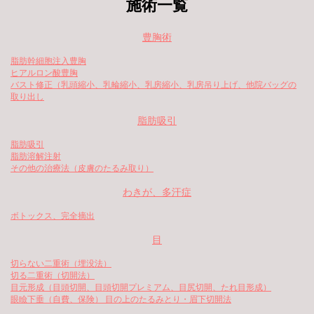
施術一覧
豊胸術
脂肪幹細胞注入豊胸
ヒアルロン酸豊胸
バスト修正（乳頭縮小、乳輪縮小、乳房縮小、乳房吊り上げ、他院バッグの
取り出し
脂肪吸引
脂肪吸引
脂肪溶解注射
その他の治療法（皮膚のたるみ取り）
わきが、多汗症
ボトックス、完全摘出
目
切らない二重術（埋没法）
切る二重術（切開法）
目元形成（目頭切開、目頭切開プレミアム、目尻切開、たれ目形成）
眼瞼下垂（自費、保険） 目の上のたるみとり・眉下切開法