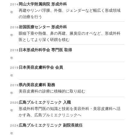
岡山大学附属病院 形成外科
2014
再建やリンパ浮腫、外傷、ジェンダーなど幅広く形成領域
年
の治療を行う
岩国医療センター 形成外科
2016
眼瞼下垂や熱傷、鼻の再建、腋臭症のオペなど、形成外科
年
医としてより深く研鑚を積む
日本形成外科学会 専門医 取得
2018
年
日本美容皮膚科学会 会員
2019
年
県内美容皮膚科 勤務
2019
美容皮膚科の診療に積極的に取り組む
年
広島プルミエクリニック 入職
2020
形成外科専門医の知識と技術を美容外科・美容皮膚科へ活
年
かす為、広島プルミエクリニックへ
広島プルミエクリニック 副院長就任
2024
年