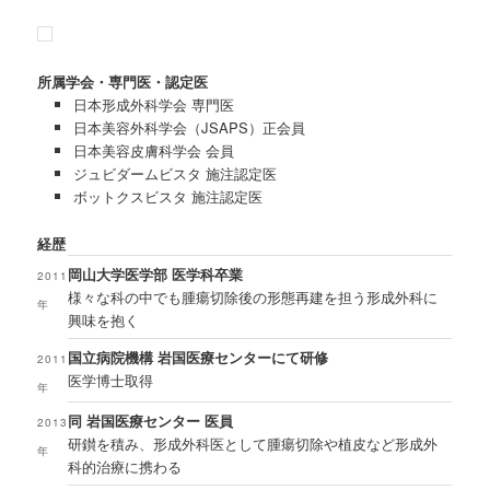
所属学会・専門医・認定医
日本形成外科学会 専門医
日本美容外科学会（JSAPS）正会員
日本美容皮膚科学会 会員
ジュビダームビスタ 施注認定医
ボットクスビスタ 施注認定医
経歴
岡山大学医学部 医学科卒業
2011
様々な科の中でも腫瘍切除後の形態再建を担う形成外科に
年
興味を抱く
国立病院機構 岩国医療センターにて研修
2011
医学博士取得
年
同 岩国医療センター 医員
2013
研鑚を積み、形成外科医として腫瘍切除や植皮など形成外
年
科的治療に携わる