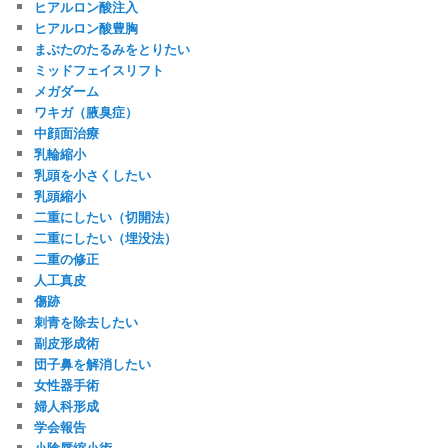
ヒアルロン酸注入
ヒアルロン酸豊胸
まぶたのたるみをとりたい
ミッドフェイスリフト
メガダーム
ワキガ（腋臭症）
中顔面治療
乳輪縮小
乳頭を小さくしたい
乳頭縮小
二重にしたい（切開法）
二重にしたい（埋没法）
二重の修正
人工真皮
傷跡
刺青を除去したい
副皮形成術
団子鼻を解消したい
女性器手術
婦人科形成
学会報告
小陰唇縮小術