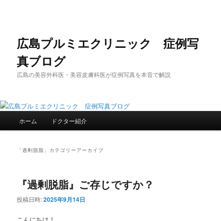
メ
サ
イ
ブ
ン
コ
コ
ン
広島プルミエクリニック 症例写
ン
テ
真ブログ
テ
ン
ン
ツ
広島の美容外科医・美容皮膚科医が症例写真を本音で解説
ツ
へ
へ
移
移
動
動
メ
ホーム
ドクター紹介
イ
ン
メ
「
過剰脱脂
」カテゴリーアーカイブ
ニ
ュ
ー
『過剰脱脂』ご存じですか？
投稿日時:
2025年9月14日
こんにちは！