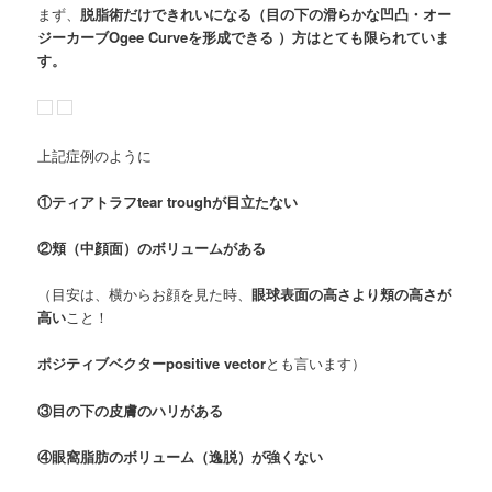
まず、
脱脂術だけできれいになる（目の下の滑らかな凹凸・オー
ジーカーブOgee Curveを形成できる ）方はとても限られていま
す。
上記症例のように
①ティアトラフtear troughが目立たない
②頬（中顔面）のボリュームがある
（目安は、横からお顔を見た時、
眼球表面の高さより頬の高さが
高い
こと！
ポジティブベクターpositive vector
とも言います）
③目の下の皮膚のハリがある
④眼窩脂肪のボリューム（逸脱）が強くない