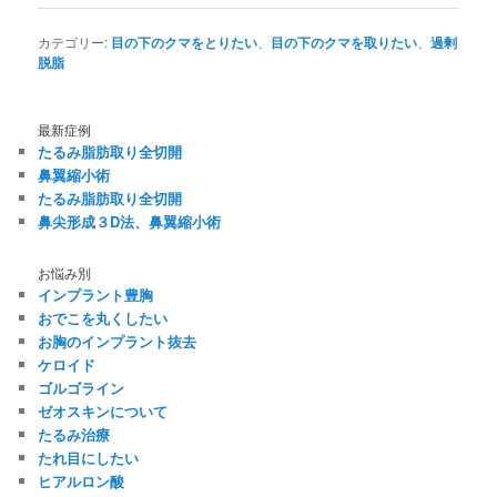
カテゴリー:
目の下のクマをとりたい
、
目の下のクマを取りたい
、
過剰
脱脂
最新症例
たるみ脂肪取り全切開
鼻翼縮小術
たるみ脂肪取り全切開
鼻尖形成３D法、鼻翼縮小術
お悩み別
インプラント豊胸
おでこを丸くしたい
お胸のインプラント抜去
ケロイド
ゴルゴライン
ゼオスキンについて
たるみ治療
たれ目にしたい
ヒアルロン酸