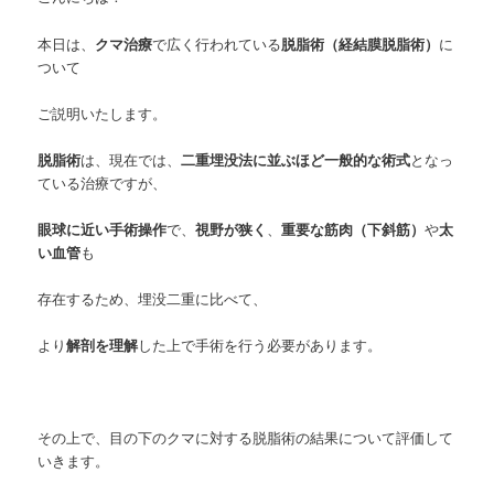
本日は、
クマ治療
で広く行われている
脱脂術（経結膜脱脂術）
に
ついて
ご説明いたします。
脱脂術
は、現在では、
二重埋没法に並ぶほど一般的な術式
となっ
ている治療ですが、
眼球に近い手術操作
で、
視野が狭く
、
重要な筋肉（下斜筋）
や
太
い血管
も
存在するため、埋没二重に比べて、
より
解剖を理解
した上で手術を行う必要があります。
その上で、目の下のクマに対する脱脂術の結果について評価して
いきます。