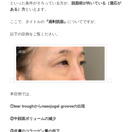
といった条件がそろっている方が、
脱脂術が向いている（適応が
ある）方
といえます。
ここで、タイトルの
『過剰脱脂』
についてですが、
以下の症例をご覧ください。
本症例では、
①tear troughからnasojugal grooveの出現
②中顔面ボリュームの減少
③皮膚のコラーゲン量の低下