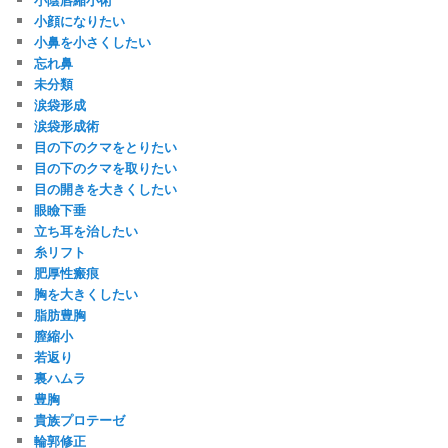
小顔になりたい
小鼻を小さくしたい
忘れ鼻
未分類
涙袋形成
涙袋形成術
目の下のクマをとりたい
目の下のクマを取りたい
目の開きを大きくしたい
眼瞼下垂
立ち耳を治したい
糸リフト
肥厚性瘢痕
胸を大きくしたい
脂肪豊胸
膣縮小
若返り
裏ハムラ
豊胸
貴族プロテーゼ
輪郭修正