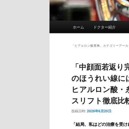
メ
ホーム
ドクター紹介
イ
ン
メ
「
ヒアルロン酸豊胸
」カテゴリーアーカ
ニ
ュ
「中顔面若返り完
ー
のほうれい線に
ヒアルロン酸・
スリフト徹底比
投稿日時:
2026年6月20日
「結局、私はどの治療を受け