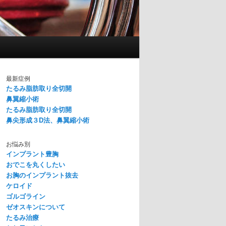
最新症例
たるみ脂肪取り全切開
鼻翼縮小術
たるみ脂肪取り全切開
鼻尖形成３D法、鼻翼縮小術
お悩み別
インプラント豊胸
おでこを丸くしたい
お胸のインプラント抜去
ケロイド
ゴルゴライン
ゼオスキンについて
たるみ治療