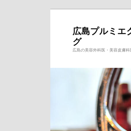
メ
サ
イ
ブ
ン
コ
広島プルミエ
コ
ン
グ
ン
テ
テ
ン
広島の美容外科医・美容皮膚科
ン
ツ
ツ
へ
へ
移
移
動
動