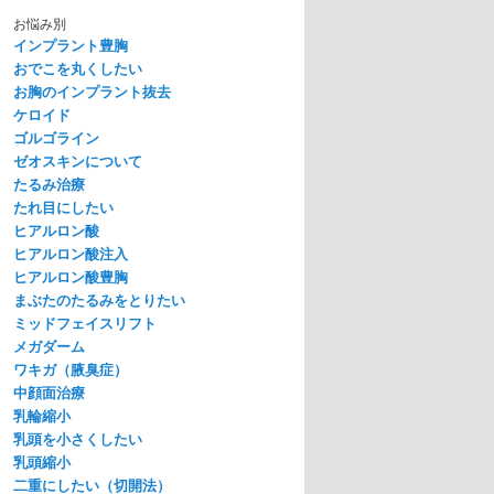
お悩み別
インプラント豊胸
おでこを丸くしたい
お胸のインプラント抜去
ケロイド
ゴルゴライン
ゼオスキンについて
たるみ治療
たれ目にしたい
ヒアルロン酸
ヒアルロン酸注入
ヒアルロン酸豊胸
まぶたのたるみをとりたい
ミッドフェイスリフト
メガダーム
ワキガ（腋臭症）
中顔面治療
乳輪縮小
乳頭を小さくしたい
乳頭縮小
二重にしたい（切開法）