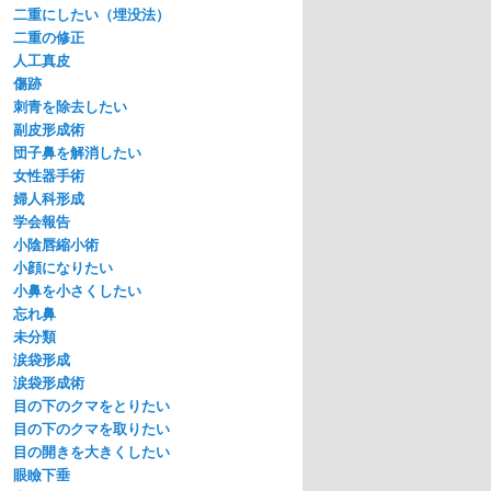
二重にしたい（埋没法）
二重の修正
人工真皮
傷跡
刺青を除去したい
副皮形成術
団子鼻を解消したい
女性器手術
婦人科形成
学会報告
小陰唇縮小術
小顔になりたい
小鼻を小さくしたい
忘れ鼻
未分類
涙袋形成
涙袋形成術
目の下のクマをとりたい
目の下のクマを取りたい
目の開きを大きくしたい
眼瞼下垂