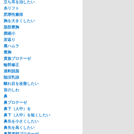
立ち耳を治したい
糸リフト
肥厚性瘢痕
胸を大きくしたい
脂肪豊胸
膣縮小
若返り
裏ハムラ
豊胸
貴族プロテーゼ
輪郭修正
過剰脱脂
陥没乳頭
離れ目を改善したい
首のしわ
鼻
鼻プロテーゼ
鼻下（人中）を
鼻下（人中）を短くしたい
鼻先を小さくしたい
鼻先を高くしたい
鼻翼基部プロテーゼ