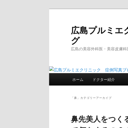
メ
サ
イ
ブ
ン
コ
広島プルミエ
コ
ン
グ
ン
テ
テ
ン
広島の美容外科医・美容皮膚科
ン
ツ
ツ
へ
へ
移
移
動
メ
ホーム
ドクター紹介
動
イ
ン
メ
「
鼻
」カテゴリーアーカイブ
ニ
ュ
鼻先美人をつく
ー