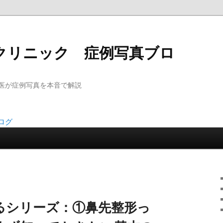
クリニック 症例写真ブロ
医が症例写真を本音で解説
るシリーズ：①鼻先整形っ