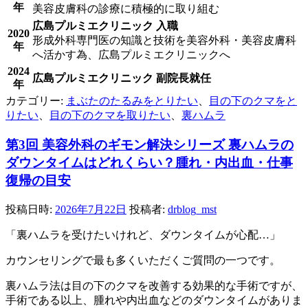
年
美容皮膚科の診療に積極的に取り組む
広島プルミエクリニック 入職
2020
形成外科専門医の知識と技術を美容外科・美容皮膚科
年
へ活かす為、広島プルミエクリニックへ
2024
広島プルミエクリニック 副院長就任
年
カテゴリー:
まぶたのたるみをとりたい
、
目の下のクマをと
りたい
、
目の下のクマを取りたい
、
裏ハムラ
第3回 美容外科のギモン解決シリーズ 裏ハムラの
ダウンタイムはどれくらい？腫れ・内出血・仕事
復帰の目安
投稿日時:
2026年7月22日
投稿者:
drblog_mst
「裏ハムラを受けたいけれど、ダウンタイムが心配…」
カウンセリングで最も多くいただくご質問の一つです。
裏ハムラ法は目の下のクマを改善する効果的な手術ですが、
手術である以上、腫れや内出血などのダウンタイムがありま