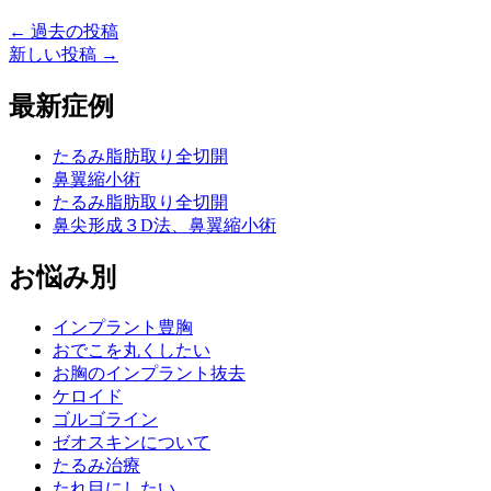
←
過去の投稿
新しい投稿
→
最新症例
たるみ脂肪取り全切開
鼻翼縮小術
たるみ脂肪取り全切開
鼻尖形成３D法、鼻翼縮小術
お悩み別
インプラント豊胸
おでこを丸くしたい
お胸のインプラント抜去
ケロイド
ゴルゴライン
ゼオスキンについて
たるみ治療
たれ目にしたい