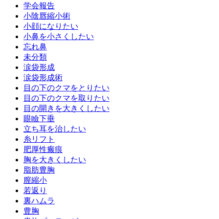
学会報告
小陰唇縮小術
小顔になりたい
小鼻を小さくしたい
忘れ鼻
未分類
涙袋形成
涙袋形成術
目の下のクマをとりたい
目の下のクマを取りたい
目の開きを大きくしたい
眼瞼下垂
立ち耳を治したい
糸リフト
肥厚性瘢痕
胸を大きくしたい
脂肪豊胸
膣縮小
若返り
裏ハムラ
豊胸