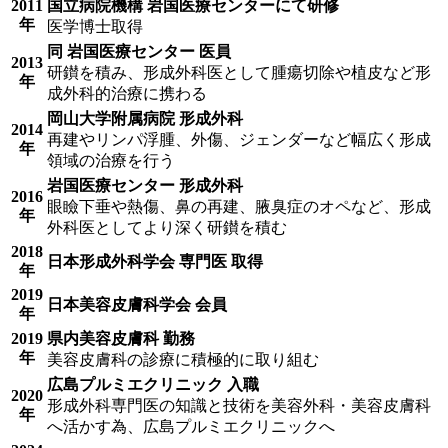
2011
国立病院機構 岩国医療センターにて研修
年
医学博士取得
同 岩国医療センター 医員
2013
研鑚を積み、形成外科医として腫瘍切除や植皮など形
年
成外科的治療に携わる
岡山大学附属病院 形成外科
2014
再建やリンパ浮腫、外傷、ジェンダーなど幅広く形成
年
領域の治療を行う
岩国医療センター 形成外科
2016
眼瞼下垂や熱傷、鼻の再建、腋臭症のオペなど、形成
年
外科医としてより深く研鑚を積む
2018
日本形成外科学会 専門医 取得
年
2019
日本美容皮膚科学会 会員
年
2019
県内美容皮膚科 勤務
年
美容皮膚科の診療に積極的に取り組む
広島プルミエクリニック 入職
2020
形成外科専門医の知識と技術を美容外科・美容皮膚科
年
へ活かす為、広島プルミエクリニックへ