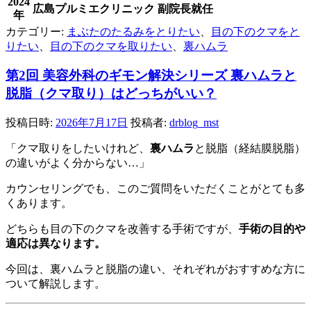
2024
広島プルミエクリニック 副院長就任
年
カテゴリー:
まぶたのたるみをとりたい
、
目の下のクマをと
りたい
、
目の下のクマを取りたい
、
裏ハムラ
第2回 美容外科のギモン解決シリーズ 裏ハムラと
脱脂（クマ取り）はどっちがいい？
投稿日時:
2026年7月17日
投稿者:
drblog_mst
「クマ取りをしたいけれど、
裏ハムラ
と脱脂（経結膜脱脂）
の違いがよく分からない…」
カウンセリングでも、このご質問をいただくことがとても多
くあります。
どちらも目の下のクマを改善する手術ですが、
手術の目的や
適応は異なります。
今回は、裏ハムラと脱脂の違い、それぞれがおすすめな方に
ついて解説します。