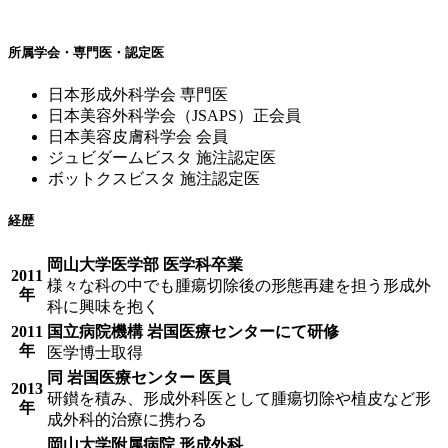
所属学会・専門医・認定医
日本形成外科学会 専門医
日本美容外科学会（JSAPS）正会員
日本美容皮膚科学会 会員
ジュビダームビスタ 施注認定医
ボットクスビスタ 施注認定医
経歴
岡山大学医学部 医学科卒業
2011
様々な科の中でも腫瘍切除後の形態再建を担う形成外
年
科に興味を抱く
2011
国立病院機構 岩国医療センターにて研修
年
医学博士取得
同 岩国医療センター 医員
2013
研鑚を積み、形成外科医として腫瘍切除や植皮など形
年
成外科的治療に携わる
岡山大学附属病院 形成外科