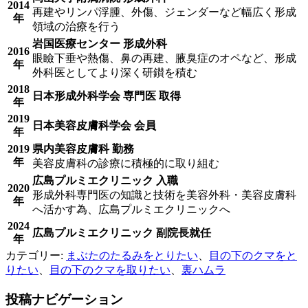
2014
再建やリンパ浮腫、外傷、ジェンダーなど幅広く形成
年
領域の治療を行う
岩国医療センター 形成外科
2016
眼瞼下垂や熱傷、鼻の再建、腋臭症のオペなど、形成
年
外科医としてより深く研鑚を積む
2018
日本形成外科学会 専門医 取得
年
2019
日本美容皮膚科学会 会員
年
2019
県内美容皮膚科 勤務
年
美容皮膚科の診療に積極的に取り組む
広島プルミエクリニック 入職
2020
形成外科専門医の知識と技術を美容外科・美容皮膚科
年
へ活かす為、広島プルミエクリニックへ
2024
広島プルミエクリニック 副院長就任
年
カテゴリー:
まぶたのたるみをとりたい
、
目の下のクマをと
りたい
、
目の下のクマを取りたい
、
裏ハムラ
投稿ナビゲーション