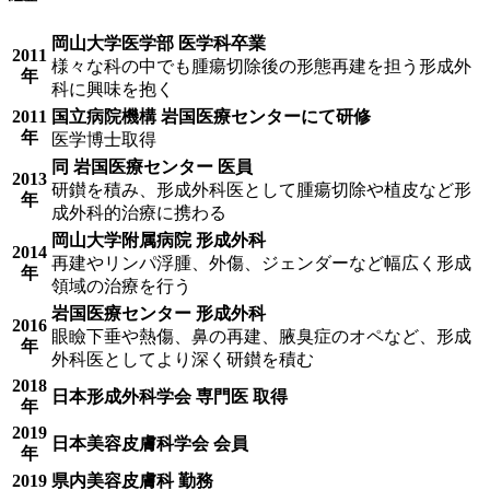
岡山大学医学部 医学科卒業
2011
様々な科の中でも腫瘍切除後の形態再建を担う形成外
年
科に興味を抱く
2011
国立病院機構 岩国医療センターにて研修
年
医学博士取得
同 岩国医療センター 医員
2013
研鑚を積み、形成外科医として腫瘍切除や植皮など形
年
成外科的治療に携わる
岡山大学附属病院 形成外科
2014
再建やリンパ浮腫、外傷、ジェンダーなど幅広く形成
年
領域の治療を行う
岩国医療センター 形成外科
2016
眼瞼下垂や熱傷、鼻の再建、腋臭症のオペなど、形成
年
外科医としてより深く研鑚を積む
2018
日本形成外科学会 専門医 取得
年
2019
日本美容皮膚科学会 会員
年
2019
県内美容皮膚科 勤務