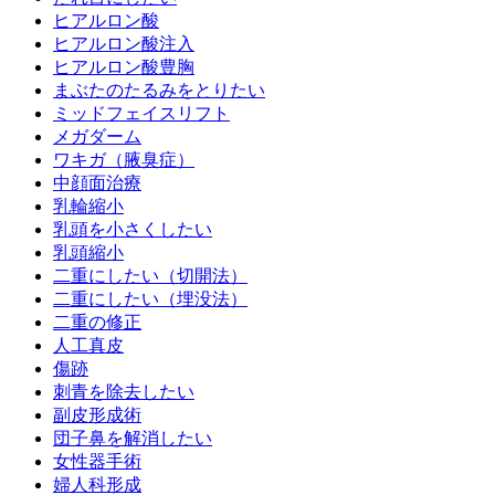
ヒアルロン酸
ヒアルロン酸注入
ヒアルロン酸豊胸
まぶたのたるみをとりたい
ミッドフェイスリフト
メガダーム
ワキガ（腋臭症）
中顔面治療
乳輪縮小
乳頭を小さくしたい
乳頭縮小
二重にしたい（切開法）
二重にしたい（埋没法）
二重の修正
人工真皮
傷跡
刺青を除去したい
副皮形成術
団子鼻を解消したい
女性器手術
婦人科形成