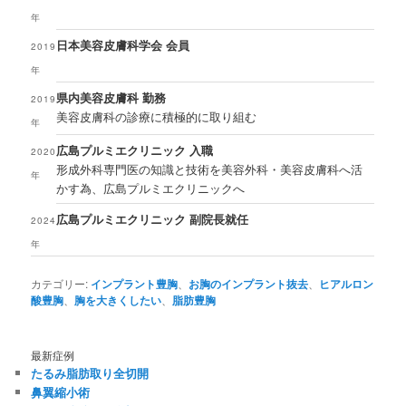
年
日本美容皮膚科学会 会員
2019
年
県内美容皮膚科 勤務
2019
美容皮膚科の診療に積極的に取り組む
年
広島プルミエクリニック 入職
2020
形成外科専門医の知識と技術を美容外科・美容皮膚科へ活
年
かす為、広島プルミエクリニックへ
広島プルミエクリニック 副院長就任
2024
年
カテゴリー:
インプラント豊胸
、
お胸のインプラント抜去
、
ヒアルロン
酸豊胸
、
胸を大きくしたい
、
脂肪豊胸
最新症例
たるみ脂肪取り全切開
鼻翼縮小術