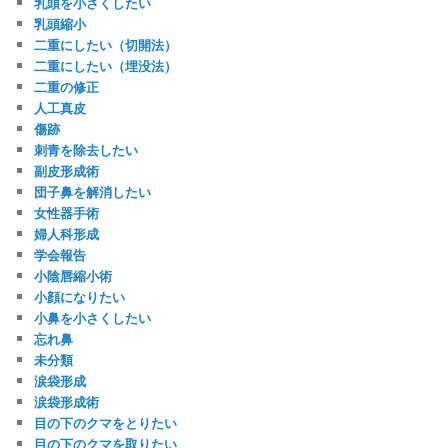
乳頭を小さくしたい
乳頭縮小
二重にしたい（切開法）
二重にしたい（埋没法）
二重の修正
人工真皮
傷跡
刺青を除去したい
副皮形成術
団子鼻を解消したい
女性器手術
婦人科形成
学会報告
小陰唇縮小術
小顔になりたい
小鼻を小さくしたい
忘れ鼻
未分類
涙袋形成
涙袋形成術
目の下のクマをとりたい
目の下のクマを取りたい