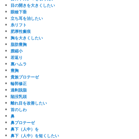
目の開きを大きくしたい
眼瞼下垂
立ち耳を治したい
糸リフト
肥厚性瘢痕
胸を大きくしたい
脂肪豊胸
膣縮小
若返り
裏ハムラ
豊胸
貴族プロテーゼ
輪郭修正
過剰脱脂
陥没乳頭
離れ目を改善したい
首のしわ
鼻
鼻プロテーゼ
鼻下（人中）を
鼻下（人中）を短くしたい