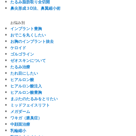
たるみ脂肪取り全切開
鼻尖形成３D法、鼻翼縮小術
お悩み別
インプラント豊胸
おでこを丸くしたい
お胸のインプラント抜去
ケロイド
ゴルゴライン
ゼオスキンについて
たるみ治療
たれ目にしたい
ヒアルロン酸
ヒアルロン酸注入
ヒアルロン酸豊胸
まぶたのたるみをとりたい
ミッドフェイスリフト
メガダーム
ワキガ（腋臭症）
中顔面治療
乳輪縮小