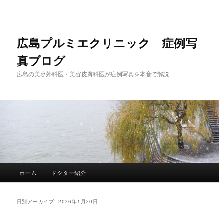
メ
サ
イ
ブ
ン
コ
コ
ン
広島プルミエクリニック 症例写
ン
テ
真ブログ
テ
ン
ン
ツ
広島の美容外科医・美容皮膚科医が症例写真を本音で解説
ツ
へ
へ
移
移
動
動
メ
ホーム
ドクター紹介
イ
ン
メ
日別アーカイブ:
2026年1月30日
ニ