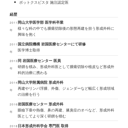
ボットクスビスタ 施注認定医
経歴
岡山大学医学部 医学科卒業
2011
様々な科の中でも腫瘍切除後の形態再建を担う形成外科に
年
興味を抱く
国立病院機構 岩国医療センターにて研修
2011
医学博士取得
年
同 岩国医療センター 医員
2013
研鑚を積み、形成外科医として腫瘍切除や植皮など形成外
年
科的治療に携わる
岡山大学附属病院 形成外科
2014
再建やリンパ浮腫、外傷、ジェンダーなど幅広く形成領域
年
の治療を行う
岩国医療センター 形成外科
2016
眼瞼下垂や熱傷、鼻の再建、腋臭症のオペなど、形成外科
年
医としてより深く研鑚を積む
日本形成外科学会 専門医 取得
2018