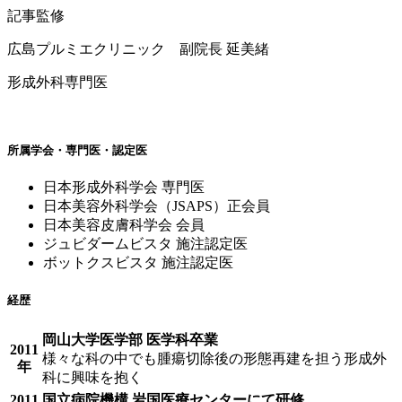
記事監修
広島プルミエクリニック 副院長 延美緒
形成外科専門医
所属学会・専門医・認定医
日本形成外科学会 専門医
日本美容外科学会（JSAPS）正会員
日本美容皮膚科学会 会員
ジュビダームビスタ 施注認定医
ボットクスビスタ 施注認定医
経歴
岡山大学医学部 医学科卒業
2011
様々な科の中でも腫瘍切除後の形態再建を担う形成外
年
科に興味を抱く
2011
国立病院機構 岩国医療センターにて研修