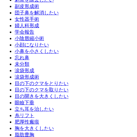
副皮形成術
団子鼻を解消したい
女性器手術
婦人科形成
学会報告
小陰唇縮小術
小顔になりたい
小鼻を小さくしたい
忘れ鼻
未分類
涙袋形成
涙袋形成術
目の下のクマをとりたい
目の下のクマを取りたい
目の開きを大きくしたい
眼瞼下垂
立ち耳を治したい
糸リフト
肥厚性瘢痕
胸を大きくしたい
脂肪豊胸