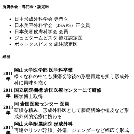
所属学会・専門医・認定医
日本形成外科学会 専門医
日本美容外科学会（JSAPS）正会員
日本美容皮膚科学会 会員
ジュビダームビスタ 施注認定医
ボットクスビスタ 施注認定医
経歴
岡山大学医学部 医学科卒業
2011
様々な科の中でも腫瘍切除後の形態再建を担う形成外
年
科に興味を抱く
2011
国立病院機構 岩国医療センターにて研修
年
医学博士取得
同 岩国医療センター 医員
2013
研鑚を積み、形成外科医として腫瘍切除や植皮など形
年
成外科的治療に携わる
岡山大学附属病院 形成外科
2014
再建やリンパ浮腫、外傷、ジェンダーなど幅広く形成
年