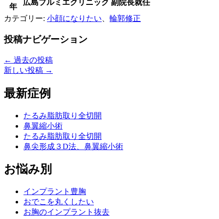
広島プルミエクリニック 副院長就任
年
カテゴリー:
小顔になりたい
、
輪郭修正
投稿ナビゲーション
←
過去の投稿
新しい投稿
→
最新症例
たるみ脂肪取り全切開
鼻翼縮小術
たるみ脂肪取り全切開
鼻尖形成３D法、鼻翼縮小術
お悩み別
インプラント豊胸
おでこを丸くしたい
お胸のインプラント抜去