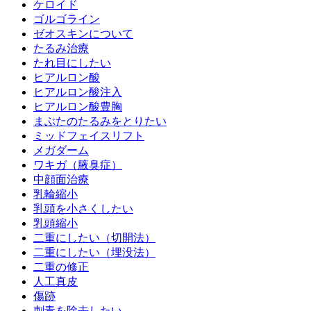
ケロイド
ゴルゴライン
ゼオスキンについて
たるみ治療
たれ目にしたい
ヒアルロン酸
ヒアルロン酸注入
ヒアルロン酸豊胸
まぶたのたるみをとりたい
ミッドフェイスリフト
メガダーム
ワキガ（腋臭症）
中顔面治療
乳輪縮小
乳頭を小さくしたい
乳頭縮小
二重にしたい（切開法）
二重にしたい（埋没法）
二重の修正
人工真皮
傷跡
刺青を除去したい