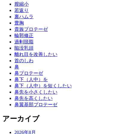
膣縮小
若返り
裏ハムラ
豊胸
貴族プロテーゼ
輪郭修正
過剰脱脂
陥没乳頭
離れ目を改善したい
首のしわ
鼻
鼻プロテーゼ
鼻下（人中）を
鼻下（人中）を短くしたい
鼻先を小さくしたい
鼻先を高くしたい
鼻翼基部プロテーゼ
アーカイブ
2026年8月