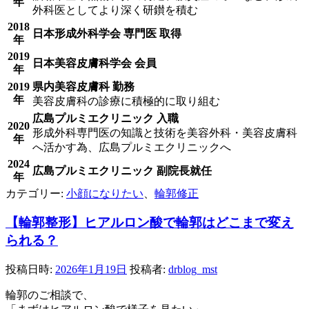
年
外科医としてより深く研鑚を積む
2018
日本形成外科学会 専門医 取得
年
2019
日本美容皮膚科学会 会員
年
2019
県内美容皮膚科 勤務
年
美容皮膚科の診療に積極的に取り組む
広島プルミエクリニック 入職
2020
形成外科専門医の知識と技術を美容外科・美容皮膚科
年
へ活かす為、広島プルミエクリニックへ
2024
広島プルミエクリニック 副院長就任
年
カテゴリー:
小顔になりたい
、
輪郭修正
【輪郭整形】ヒアルロン酸で輪郭はどこまで変え
られる？
投稿日時:
2026年1月19日
投稿者:
drblog_mst
輪郭のご相談で、