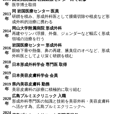
年
医学博士取得
同 岩国医療センター 医員
2013
研鑚を積み、形成外科医として腫瘍切除や植皮など形
年
成外科的治療に携わる
岡山大学附属病院 形成外科
2014
再建やリンパ浮腫、外傷、ジェンダーなど幅広く形成
年
領域の治療を行う
岩国医療センター 形成外科
2016
眼瞼下垂や熱傷、鼻の再建、腋臭症のオペなど、形成
年
外科医としてより深く研鑚を積む
2018
日本形成外科学会 専門医 取得
年
2019
日本美容皮膚科学会 会員
年
2019
県内美容皮膚科 勤務
年
美容皮膚科の診療に積極的に取り組む
広島プルミエクリニック 入職
2020
形成外科専門医の知識と技術を美容外科・美容皮膚科
年
へ活かす為、広島プルミエクリニックへ
2024