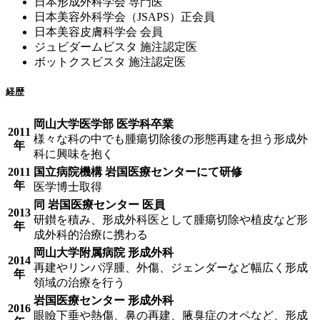
日本形成外科学会 専門医
日本美容外科学会（JSAPS）正会員
日本美容皮膚科学会 会員
ジュビダームビスタ 施注認定医
ボットクスビスタ 施注認定医
経歴
岡山大学医学部 医学科卒業
2011
様々な科の中でも腫瘍切除後の形態再建を担う形成外
年
科に興味を抱く
2011
国立病院機構 岩国医療センターにて研修
年
医学博士取得
同 岩国医療センター 医員
2013
研鑚を積み、形成外科医として腫瘍切除や植皮など形
年
成外科的治療に携わる
岡山大学附属病院 形成外科
2014
再建やリンパ浮腫、外傷、ジェンダーなど幅広く形成
年
領域の治療を行う
岩国医療センター 形成外科
2016
眼瞼下垂や熱傷、鼻の再建、腋臭症のオペなど、形成