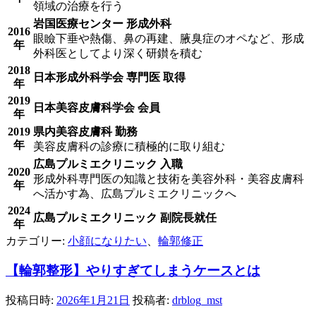
領域の治療を行う
岩国医療センター 形成外科
2016
眼瞼下垂や熱傷、鼻の再建、腋臭症のオペなど、形成
年
外科医としてより深く研鑚を積む
2018
日本形成外科学会 専門医 取得
年
2019
日本美容皮膚科学会 会員
年
2019
県内美容皮膚科 勤務
年
美容皮膚科の診療に積極的に取り組む
広島プルミエクリニック 入職
2020
形成外科専門医の知識と技術を美容外科・美容皮膚科
年
へ活かす為、広島プルミエクリニックへ
2024
広島プルミエクリニック 副院長就任
年
カテゴリー:
小顔になりたい
、
輪郭修正
【輪郭整形】やりすぎてしまうケースとは
投稿日時:
2026年1月21日
投稿者:
drblog_mst