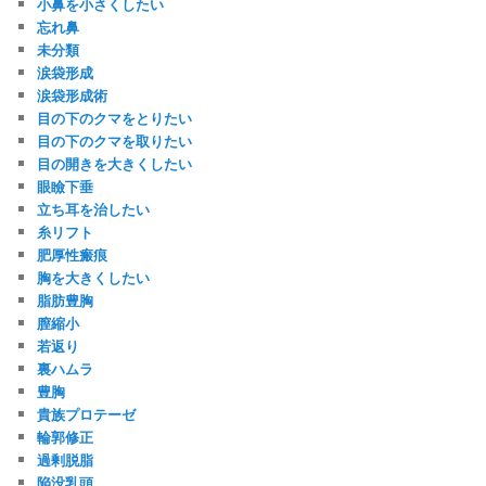
小鼻を小さくしたい
忘れ鼻
未分類
涙袋形成
涙袋形成術
目の下のクマをとりたい
目の下のクマを取りたい
目の開きを大きくしたい
眼瞼下垂
立ち耳を治したい
糸リフト
肥厚性瘢痕
胸を大きくしたい
脂肪豊胸
膣縮小
若返り
裏ハムラ
豊胸
貴族プロテーゼ
輪郭修正
過剰脱脂
陥没乳頭