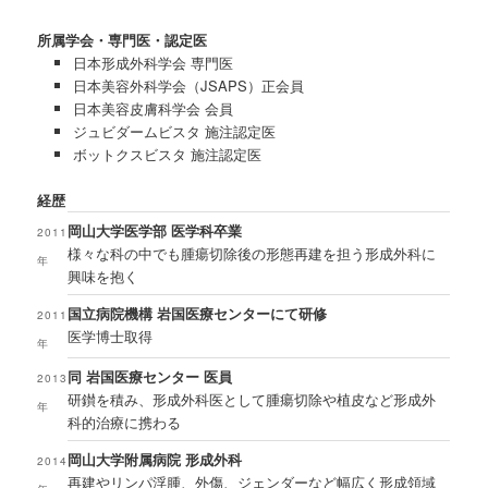
所属学会・専門医・認定医
日本形成外科学会 専門医
日本美容外科学会（JSAPS）正会員
日本美容皮膚科学会 会員
ジュビダームビスタ 施注認定医
ボットクスビスタ 施注認定医
経歴
岡山大学医学部 医学科卒業
2011
様々な科の中でも腫瘍切除後の形態再建を担う形成外科に
年
興味を抱く
国立病院機構 岩国医療センターにて研修
2011
医学博士取得
年
同 岩国医療センター 医員
2013
研鑚を積み、形成外科医として腫瘍切除や植皮など形成外
年
科的治療に携わる
岡山大学附属病院 形成外科
2014
再建やリンパ浮腫、外傷、ジェンダーなど幅広く形成領域