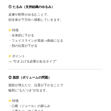
① たるみ（支持組織のゆるみ）
皮膚や靭帯がゆるむことで、
顔全体が下方向へ移動していきます。
特徴
・全体的に下がる
・フェイスラインが直線→曲線になる
・頬の位置が下がる
ポイント
→ “引き上げる必要があるタイプ”
② 脂肪（ボリュームの問題）
脂肪が増えたり、位置が下がることで
輪郭に“もたつき”が出ます。
特徴
・口横（ジョール）の膨らみ
・二重あごっぽく見える