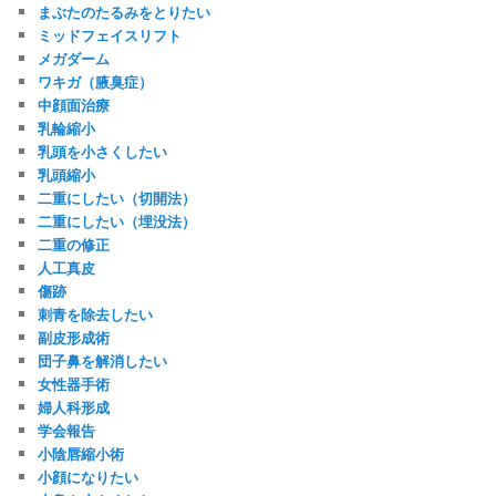
まぶたのたるみをとりたい
ミッドフェイスリフト
メガダーム
ワキガ（腋臭症）
中顔面治療
乳輪縮小
乳頭を小さくしたい
乳頭縮小
二重にしたい（切開法）
二重にしたい（埋没法）
二重の修正
人工真皮
傷跡
刺青を除去したい
副皮形成術
団子鼻を解消したい
女性器手術
婦人科形成
学会報告
小陰唇縮小術
小顔になりたい