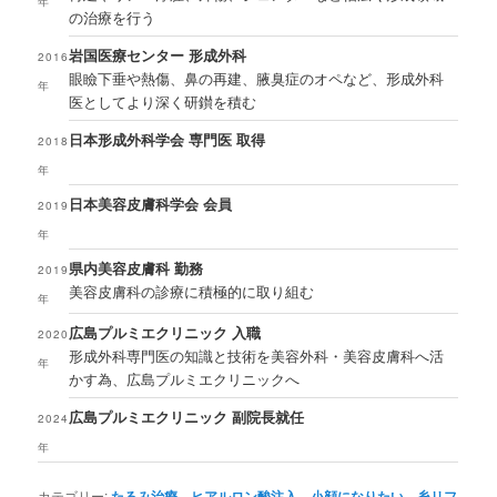
年
の治療を行う
岩国医療センター 形成外科
2016
眼瞼下垂や熱傷、鼻の再建、腋臭症のオペなど、形成外科
年
医としてより深く研鑚を積む
日本形成外科学会 専門医 取得
2018
年
日本美容皮膚科学会 会員
2019
年
県内美容皮膚科 勤務
2019
美容皮膚科の診療に積極的に取り組む
年
広島プルミエクリニック 入職
2020
形成外科専門医の知識と技術を美容外科・美容皮膚科へ活
年
かす為、広島プルミエクリニックへ
広島プルミエクリニック 副院長就任
2024
年
カテゴリー:
たるみ治療
、
ヒアルロン酸注入
、
小顔になりたい
、
糸リフ