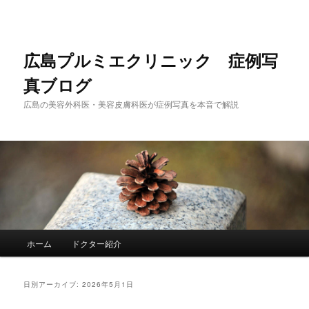
メ
サ
イ
ブ
ン
コ
コ
ン
広島プルミエクリニック 症例写
ン
テ
真ブログ
テ
ン
ン
ツ
広島の美容外科医・美容皮膚科医が症例写真を本音で解説
ツ
へ
へ
移
移
動
動
メ
ホーム
ドクター紹介
イ
ン
メ
日別アーカイブ:
2026年5月1日
ニ