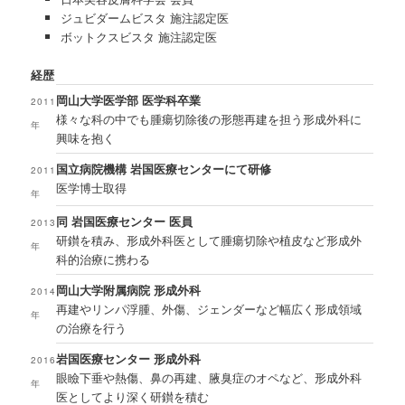
ジュビダームビスタ 施注認定医
ボットクスビスタ 施注認定医
経歴
岡山大学医学部 医学科卒業
2011
様々な科の中でも腫瘍切除後の形態再建を担う形成外科に
年
興味を抱く
国立病院機構 岩国医療センターにて研修
2011
医学博士取得
年
同 岩国医療センター 医員
2013
研鑚を積み、形成外科医として腫瘍切除や植皮など形成外
年
科的治療に携わる
岡山大学附属病院 形成外科
2014
再建やリンパ浮腫、外傷、ジェンダーなど幅広く形成領域
年
の治療を行う
岩国医療センター 形成外科
2016
眼瞼下垂や熱傷、鼻の再建、腋臭症のオペなど、形成外科
年
医としてより深く研鑚を積む