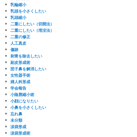
乳輪縮小
乳頭を小さくしたい
乳頭縮小
二重にしたい（切開法）
二重にしたい（埋没法）
二重の修正
人工真皮
傷跡
刺青を除去したい
副皮形成術
団子鼻を解消したい
女性器手術
婦人科形成
学会報告
小陰唇縮小術
小顔になりたい
小鼻を小さくしたい
忘れ鼻
未分類
涙袋形成
涙袋形成術