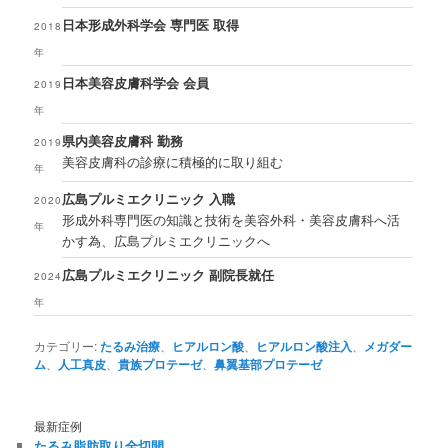
日本形成外科学会 専門医 取得
2018
年
日本美容皮膚科学会 会員
2019
年
県内美容皮膚科 勤務
2019
美容皮膚科の診療に積極的に取り組む
年
広島プルミエクリニック 入職
2020
形成外科専門医の知識と技術を美容外科・美容皮膚科へ活
年
かす為、広島プルミエクリニックへ
広島プルミエクリニック 副院長就任
2024
年
カテゴリー:
たるみ治療
、
ヒアルロン酸
、
ヒアルロン酸注入
、
メガダー
ム
、
人工真皮
、
貴族プロテーゼ
、
鼻翼基部プロテーゼ
最新症例
たるみ脂肪取り全切開