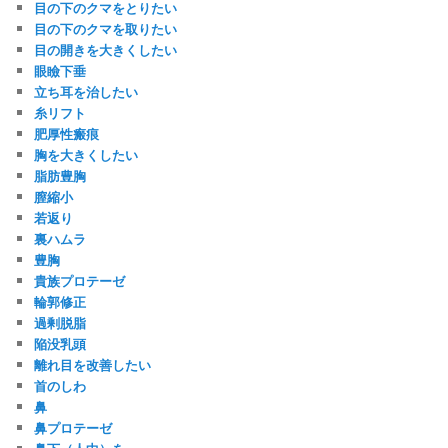
目の下のクマをとりたい
目の下のクマを取りたい
目の開きを大きくしたい
眼瞼下垂
立ち耳を治したい
糸リフト
肥厚性瘢痕
胸を大きくしたい
脂肪豊胸
膣縮小
若返り
裏ハムラ
豊胸
貴族プロテーゼ
輪郭修正
過剰脱脂
陥没乳頭
離れ目を改善したい
首のしわ
鼻
鼻プロテーゼ