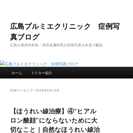
メ
サ
イ
ブ
ン
コ
コ
ン
広島プルミエクリニック 症例写
ン
テ
真ブログ
テ
ン
ン
ツ
広島の美容外科医・美容皮膚科医が症例写真を本音で解説
ツ
へ
へ
移
移
動
動
メ
ホーム
ドクター紹介
イ
ン
メ
日別アーカイブ:
2026年5月15日
ニ
ュ
ー
【ほうれい線治療】④“ヒアル
ロン酸顔”にならないために大
切なこと｜自然なほうれい線治